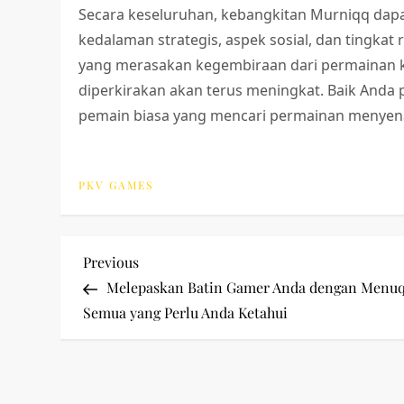
Secara keseluruhan, kebangkitan Murniqq dapa
kedalaman strategis, aspek sosial, dan tingkat
yang merasakan kegembiraan dari permainan ka
diperkirakan akan terus meningkat. Baik And
pemain biasa yang mencari permainan menyena
PKV GAMES
P
Previous
Previous
Post
Melepaskan Batin Gamer Anda dengan Menuq
o
Semua yang Perlu Anda Ketahui
s
t