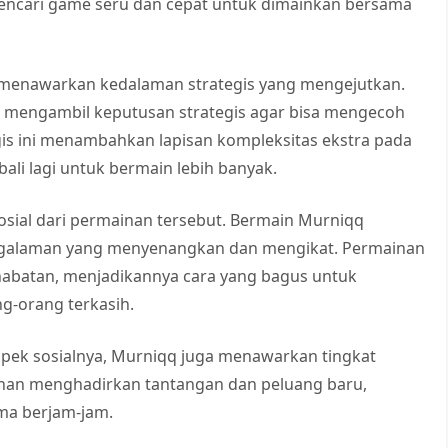
encari game seru dan cepat untuk dimainkan bersama
 menawarkan kedalaman strategis yang mengejutkan.
n mengambil keputusan strategis agar bisa mengecoh
is ini menambahkan lapisan kompleksitas ekstra pada
li lagi untuk bermain lebih banyak.
sosial dari permainan tersebut. Bermain Murniqq
ngalaman yang menyenangkan dan mengikat. Permainan
habatan, menjadikannya cara yang bagus untuk
g-orang terkasih.
 aspek sosialnya, Murniqq juga menawarkan tingkat
ainan menghadirkan tantangan dan peluang baru,
ma berjam-jam.