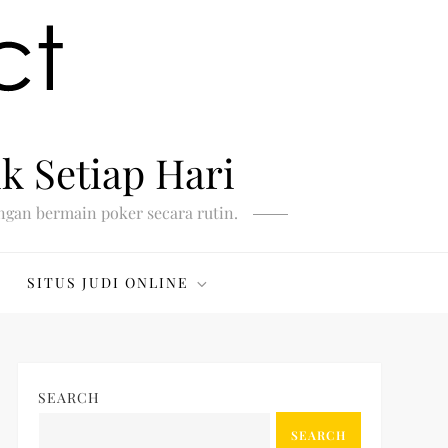
k Setiap Hari
ngan bermain poker secara rutin.
SITUS JUDI ONLINE
SEARCH
SEARCH