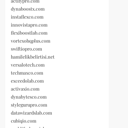
actifypro.com
dynaboostx.com
instaflexco.com
innovistapro.com
flexiboostlab.com
vortexohqplus.com
swiftiopro.com
hamilelikbelirtisi.net
versalotech.com
techmaxco.com
exceedolab.com
activaxio.com
dynabytesco.com
stylegurupro.com
datawizardslab.com
cubiqio.com