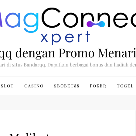
qq dengan Promo Menari
ri di situs Bandarqq. Dapatkan berbagai bonus dan hadiah de
SLOT
CASINO
SBOBET88
POKER
TOGEL