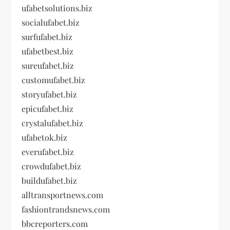
ufabetsolutions.biz
socialufabet.biz
surfufabet.biz
ufabetbest.biz
sureufabet.biz
customufabet.biz
storyufabet.biz
epicufabet.biz
crystalufabet.biz
ufabetok.biz
everufabet.biz
crowdufabet.biz
buildufabet.biz
alltransportnews.com
fashiontrandsnews.com
bbcreporters.com