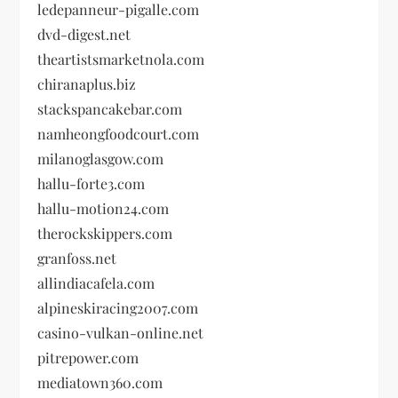
ledepanneur-pigalle.com
dvd-digest.net
theartistsmarketnola.com
chiranaplus.biz
stackspancakebar.com
namheongfoodcourt.com
milanoglasgow.com
hallu-forte3.com
hallu-motion24.com
therockskippers.com
granfoss.net
allindiacafela.com
alpineskiracing2007.com
casino-vulkan-online.net
pitrepower.com
mediatown360.com