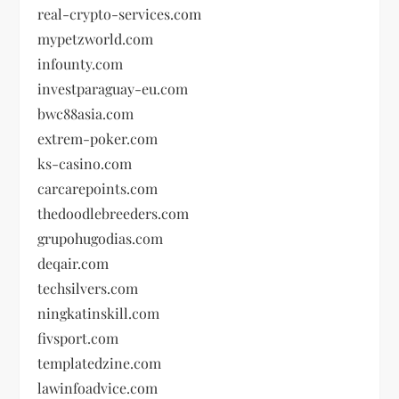
real-crypto-services.com
mypetzworld.com
infounty.com
investparaguay-eu.com
bwc88asia.com
extrem-poker.com
ks-casino.com
carcarepoints.com
thedoodlebreeders.com
grupohugodias.com
deqair.com
techsilvers.com
ningkatinskill.com
fivsport.com
templatedzine.com
lawinfoadvice.com