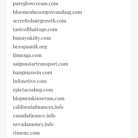
pureglowcream.com
bloemenbezorgenvandaag.com
secrettohairgrowth.com
tasteofthaitogo.com
bunnynkitty.com
bezopasnik.org
fjmnxga.com
saigonstartransport.com
bangmaxwin.com
infonetive.com
epictacoshop.com
biopuraskinserum.com
californiafinances.info
canadafinance.info
nevadamoney.info
rimene.com