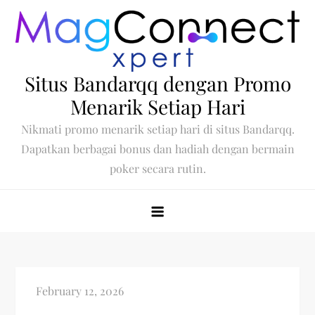
Skip
to
content
Situs Bandarqq dengan Promo
Menarik Setiap Hari
Nikmati promo menarik setiap hari di situs Bandarqq.
Dapatkan berbagai bonus dan hadiah dengan bermain
poker secara rutin.