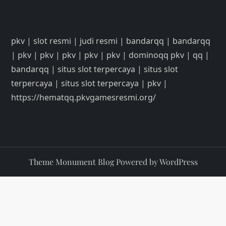
pkv
|
slot resmi
|
judi resmi
|
bandarqq
|
bandarqq
|
pkv
|
pkv
|
pkv
|
pkv
|
pkv
|
dominoqq pkv
|
qq
|
bandarqq
|
situs slot terpercaya
|
situs slot
terpercaya
|
situs slot terpercaya
|
pkv
|
https://hematqq.pkvgamesresmi.org/
Theme Monument Blog Powered by
WordPress