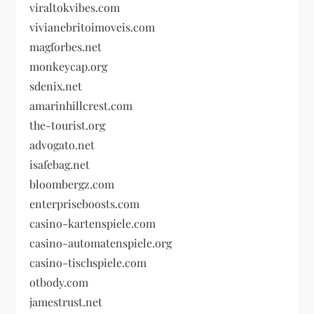
viraltokvibes.com
vivianebritoimoveis.com
magforbes.net
monkeycap.org
sdenix.net
amarinhillcrest.com
the-tourist.org
advogato.net
isafebag.net
bloombergz.com
enterpriseboosts.com
casino-kartenspiele.com
casino-automatenspiele.org
casino-tischspiele.com
otbody.com
jamestrust.net