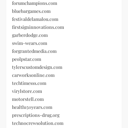
forumchampions.com
bluebargames.com
festivaldelamalou.com
firstsigninnovations.com
garberdodge.com
swim-wears.com
forgrantedmedia.com
peolpstar.com
tylerscustomdesign.com
carworksonline.com
techtimesss.com
virylstore.com
motorstell.com
health150years.com
prescriptions-drug.org
technocrewsolution.com