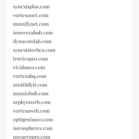
synexisplus.com
vortexonet.com
maxxifynet.com
innovexahub.com
dynacorelab.com
synexistechco.com
truvivopro.com
vividusco.com
vortexahq.com
zenithifyit.com
maxxiohub.com
zephyraweb.com
vortexaweb.com
optigeniusco.com
novuspherex.com
novaevopro.com