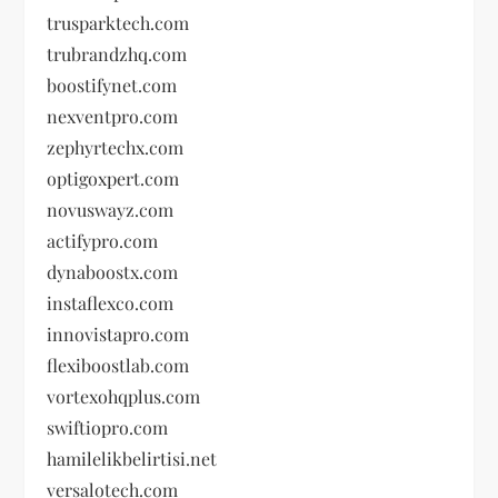
trusparktech.com
trubrandzhq.com
boostifynet.com
nexventpro.com
zephyrtechx.com
optigoxpert.com
novuswayz.com
actifypro.com
dynaboostx.com
instaflexco.com
innovistapro.com
flexiboostlab.com
vortexohqplus.com
swiftiopro.com
hamilelikbelirtisi.net
versalotech.com