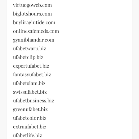
virtuogoweb.com
biglotshours.com
buyliraglutide.com
onlinesafemeds.com
gyanibhandar.com
ufabetwarp.biz
ufabetclip.biz
expertufabet.biz
fantasyufabet.biz
ufabetsiam.biz
swissufabet.biz
ufabetbusiness.biz
greenufabet.biz
ufabetcolor.biz
extraufabet.biz
ufabetlife.biz