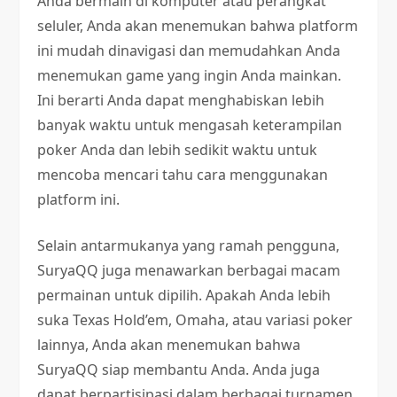
Anda bermain di komputer atau perangkat
seluler, Anda akan menemukan bahwa platform
ini mudah dinavigasi dan memudahkan Anda
menemukan game yang ingin Anda mainkan.
Ini berarti Anda dapat menghabiskan lebih
banyak waktu untuk mengasah keterampilan
poker Anda dan lebih sedikit waktu untuk
mencoba mencari tahu cara menggunakan
platform ini.
Selain antarmukanya yang ramah pengguna,
SuryaQQ juga menawarkan berbagai macam
permainan untuk dipilih. Apakah Anda lebih
suka Texas Hold’em, Omaha, atau variasi poker
lainnya, Anda akan menemukan bahwa
SuryaQQ siap membantu Anda. Anda juga
dapat berpartisipasi dalam berbagai turnamen,