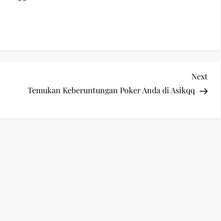
Nex
Next
Pos
Temukan Keberuntungan Poker Anda di Asikqq