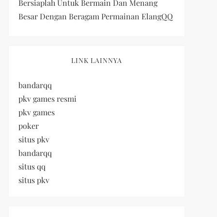
Bersiaplah Untuk Bermain Dan Menang
Besar Dengan Beragam Permainan ElangQQ
LINK LAINNYA
bandarqq
pkv games resmi
pkv games
poker
situs pkv
bandarqq
situs qq
situs pkv