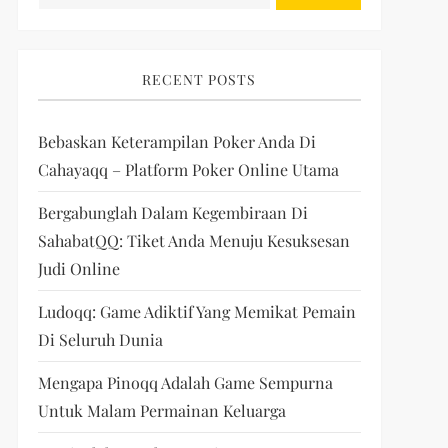
RECENT POSTS
Bebaskan Keterampilan Poker Anda Di
Cahayaqq – Platform Poker Online Utama
Bergabunglah Dalam Kegembiraan Di
SahabatQQ: Tiket Anda Menuju Kesuksesan
Judi Online
Ludoqq: Game Adiktif Yang Memikat Pemain
Di Seluruh Dunia
Mengapa Pinoqq Adalah Game Sempurna
Untuk Malam Permainan Keluarga