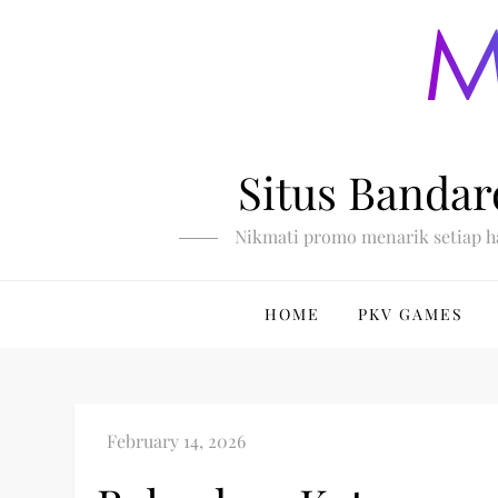
Skip
to
content
Situs Bandar
Nikmati promo menarik setiap ha
HOME
PKV GAMES