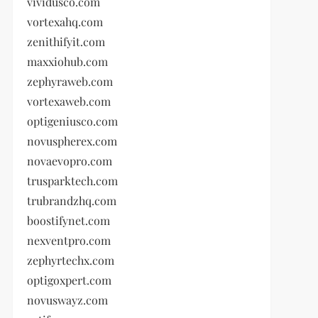
vividusco.com
vortexahq.com
zenithifyit.com
maxxiohub.com
zephyraweb.com
vortexaweb.com
optigeniusco.com
novuspherex.com
novaevopro.com
trusparktech.com
trubrandzhq.com
boostifynet.com
nexventpro.com
zephyrtechx.com
optigoxpert.com
novuswayz.com