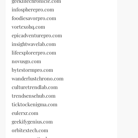
geeklifechronicle.com
infospherepro.com
foodiesavorpro.com
vortexohq.com
epicadventurepro.com
insightwavelab.com
lifeexplorerpro.com
novusgo.com
bytestormpro.com
wanderlustchrono.com
culturetrendlab.com
trendsensehub.com
ticktockenigma.com
eulerxr.com
geekifygenius.com
orbitextech.com