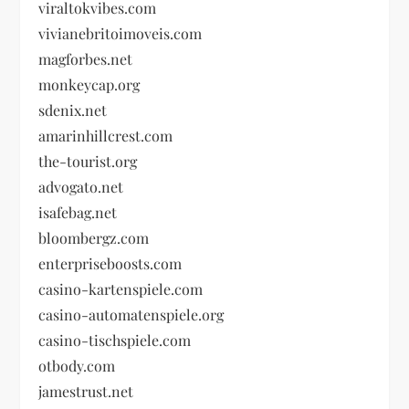
viraltokvibes.com
vivianebritoimoveis.com
magforbes.net
monkeycap.org
sdenix.net
amarinhillcrest.com
the-tourist.org
advogato.net
isafebag.net
bloombergz.com
enterpriseboosts.com
casino-kartenspiele.com
casino-automatenspiele.org
casino-tischspiele.com
otbody.com
jamestrust.net