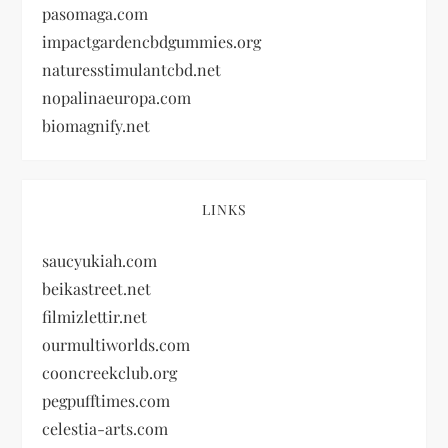
pasomaga.com
impactgardencbdgummies.org
naturesstimulantcbd.net
nopalinaeuropa.com
biomagnify.net
LINKS
saucyukiah.com
beikastreet.net
filmizlettir.net
ourmultiworlds.com
cooncreekclub.org
pegpufftimes.com
celestia-arts.com