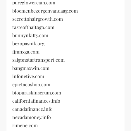
pureglowcream.com
bloemenbezorgenvandaag.com
secrettohairgrowth.com
tasteofthaitogo.com
bunnynkitty.com
bezopasnik.org
fjmnxga.com
saigonstartransport.com
bangmaxwin.com
infonetive.com
epictacoshop.com
biopuraskinserum.com
californiafinances.info
canadafinance.info
nevadamoney.info
rimene.com