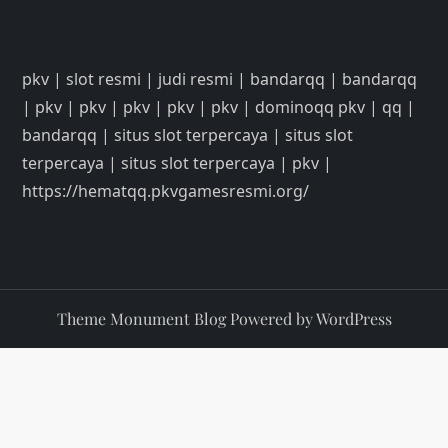
pkv
|
slot resmi
|
judi resmi
|
bandarqq
|
bandarqq
|
pkv
|
pkv
|
pkv
|
pkv
|
pkv
|
dominoqq pkv
|
qq
|
bandarqq
|
situs slot terpercaya
|
situs slot
terpercaya
|
situs slot terpercaya
|
pkv
|
https://hematqq.pkvgamesresmi.org/
Theme Monument Blog Powered by
WordPress