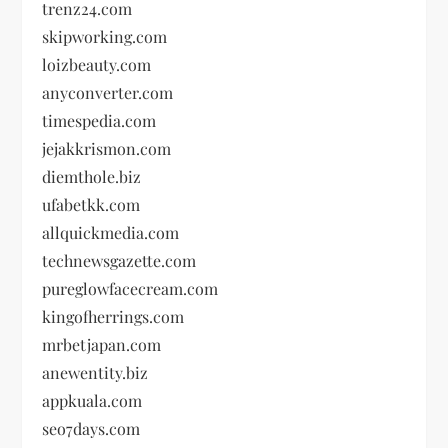
trenz24.com
skipworking.com
loizbeauty.com
anyconverter.com
timespedia.com
jejakkrismon.com
diemthole.biz
ufabetkk.com
allquickmedia.com
technewsgazette.com
pureglowfacecream.com
kingofherrings.com
mrbetjapan.com
anewentity.biz
appkuala.com
seo7days.com