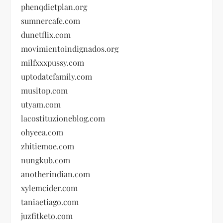
phenqdietplan.org
sumnercafe.com
dunetflix.com
movimientoindignados.org
milfxxxpussy.com
uptodatefamily.com
musitop.com
utyam.com
lacostituzioneblog.com
ohyeea.com
zhitiemoe.com
nungkub.com
anotherindian.com
xylemcider.com
taniaetiago.com
juzfitketo.com