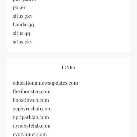
poker
situs pkv
bandarqq
situs qq
situs pkv
LINKS
educationalnewsupdates.com
flexiboostco.com
boostioweb.com
zephyrushub.com
optipathlab.com
dynabytelab.com
evolvionet.com