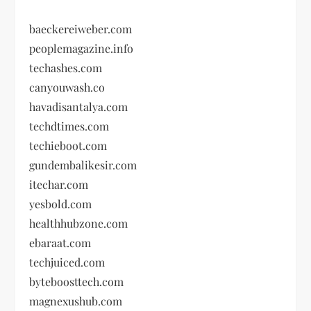
baeckereiweber.com
peoplemagazine.info
techashes.com
canyouwash.co
havadisantalya.com
techdtimes.com
techieboot.com
gundembalikesir.com
itechar.com
yesbold.com
healthhubzone.com
ebaraat.com
techjuiced.com
byteboosttech.com
magnexushub.com