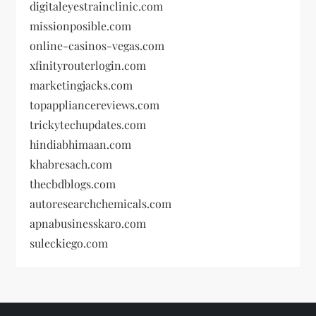
digitaleyestrainclinic.com
missionposible.com
online-casinos-vegas.com
xfinityrouterlogin.com
marketingjacks.com
topappliancereviews.com
trickytechupdates.com
hindiabhimaan.com
khabresach.com
thecbdblogs.com
autoresearchchemicals.com
apnabusinesskaro.com
suleckiego.com