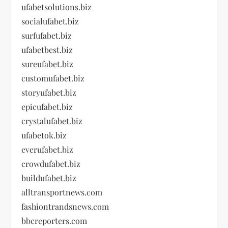
ufabetsolutions.biz
socialufabet.biz
surfufabet.biz
ufabetbest.biz
sureufabet.biz
customufabet.biz
storyufabet.biz
epicufabet.biz
crystalufabet.biz
ufabetok.biz
everufabet.biz
crowdufabet.biz
buildufabet.biz
alltransportnews.com
fashiontrandsnews.com
bbcreporters.com