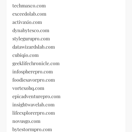
techmaxco.com
exceedolab.com
activaxio.com
dynabytesco.com
stylegurupro.com
datawizardslab.com
cubiqio.com
geeklifechronicle.com
infospherepro.com
foodiesavorpro.com
vortexohq.com
epicadventurepro.com
insightwavelab.com
lifeexplorerpro.com
novusgo.com
bytestormpro.com