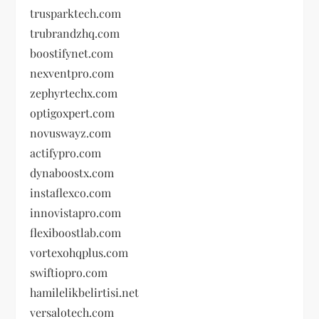
trusparktech.com
trubrandzhq.com
boostifynet.com
nexventpro.com
zephyrtechx.com
optigoxpert.com
novuswayz.com
actifypro.com
dynaboostx.com
instaflexco.com
innovistapro.com
flexiboostlab.com
vortexohqplus.com
swiftiopro.com
hamilelikbelirtisi.net
versalotech.com