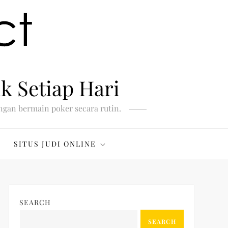
k Setiap Hari
ngan bermain poker secara rutin.
SITUS JUDI ONLINE
SEARCH
SEARCH