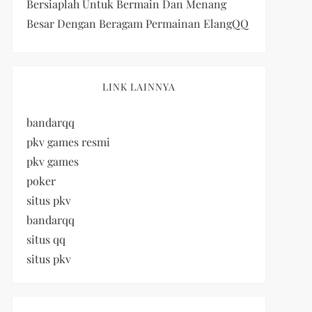
Bersiaplah Untuk Bermain Dan Menang
Besar Dengan Beragam Permainan ElangQQ
LINK LAINNYA
bandarqq
pkv games resmi
pkv games
poker
situs pkv
bandarqq
situs qq
situs pkv