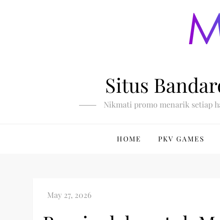
Skip
to
content
Situs Bandar
Nikmati promo menarik setiap ha
HOME
PKV GAMES