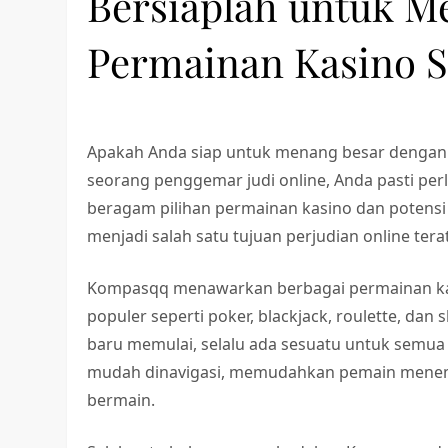
Bersiaplah untuk M
Permainan Kasino 
Apakah Anda siap untuk menang besar dengan
seorang penggemar judi online, Anda pasti pe
beragam pilihan permainan kasino dan poten
menjadi salah satu tujuan perjudian online tera
Kompasqq menawarkan berbagai permainan kasi
populer seperti poker, blackjack, roulette, da
baru memulai, selalu ada sesuatu untuk semua
mudah dinavigasi, memudahkan pemain menem
bermain.