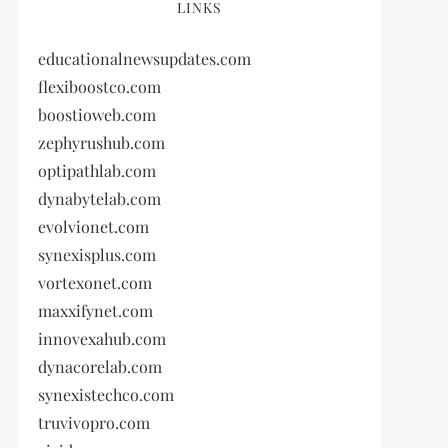
LINKS
educationalnewsupdates.com
flexiboostco.com
boostioweb.com
zephyrushub.com
t
optipathlab.com
t
dynabytelab.com
evolvionet.com
synexisplus.com
vortexonet.com
maxxifynet.com
innovexahub.com
dynacorelab.com
synexistechco.com
truvivopro.com