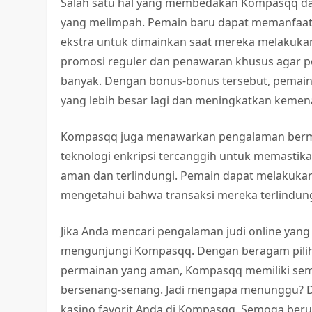
Salah satu hal yang membedakan Kompasqq dar
yang melimpah. Pemain baru dapat memanfaa
ekstra untuk dimainkan saat mereka melakuka
promosi reguler dan penawaran khusus agar p
banyak. Dengan bonus-bonus tersebut, pema
yang lebih besar lagi dan meningkatkan keme
Kompasqq juga menawarkan pengalaman berma
teknologi enkripsi tercanggih untuk memastik
aman dan terlindungi. Pemain dapat melakuka
mengetahui bahwa transaksi mereka terlindungi
Jika Anda mencari pengalaman judi online ya
mengunjungi Kompasqq. Dengan beragam piliha
permainan yang aman, Kompasqq memiliki se
bersenang-senang. Jadi mengapa menunggu? Da
kasino favorit Anda di Kompasqq. Semoga ber