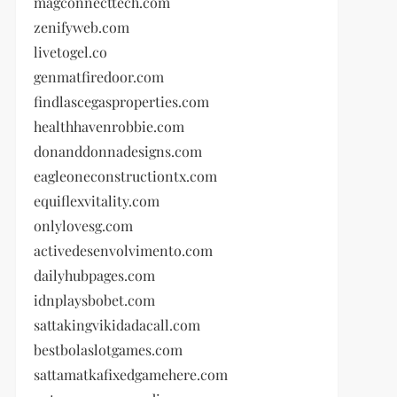
magconnecttech.com
zenifyweb.com
livetogel.co
genmatfiredoor.com
findlascegasproperties.com
healthhavenrobbie.com
donanddonnadesigns.com
eagleoneconstructiontx.com
equiflexvitality.com
onlylovesg.com
activedesenvolvimento.com
dailyhubpages.com
idnplaysbobet.com
sattakingvikidadacall.com
bestbolaslotgames.com
sattamatkafixedgamehere.com