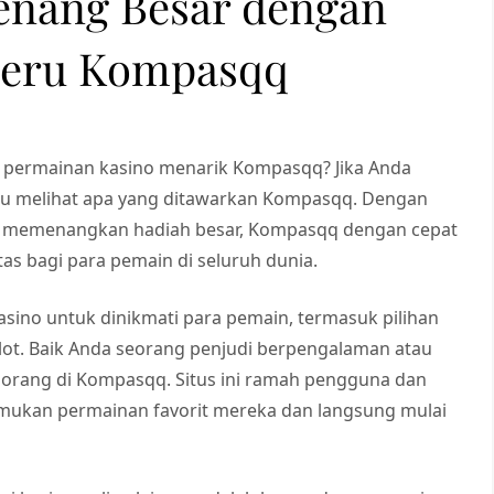
enang Besar dengan
Seru Kompasqq
 permainan kasino menarik Kompasqq? Jika Anda
rlu melihat apa yang ditawarkan Kompasqq. Dengan
si memenangkan hadiah besar, Kompasqq dengan cepat
tas bagi para pemain di seluruh dunia.
no untuk dinikmati para pemain, termasuk pilihan
n slot. Baik Anda seorang penjudi berpengalaman atau
 orang di Kompasqq. Situs ini ramah pengguna dan
ukan permainan favorit mereka dan langsung mulai