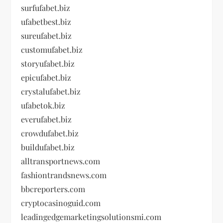
surfufabet.biz
ufabetbest.biz
sureufabet.biz
customufabet.biz
storyufabet.biz
epicufabet.biz
crystalufabet.biz
ufabetok.biz
everufabet.biz
crowdufabet.biz
buildufabet.biz
alltransportnews.com
fashiontrandsnews.com
bbcreporters.com
cryptocasinoguid.com
leadingedgemarketingsolutionsmi.com