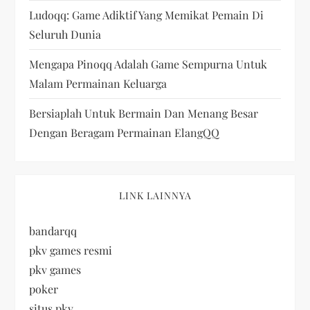
Ludoqq: Game Adiktif Yang Memikat Pemain Di
o
Seluruh Dunia
n
Mengapa Pinoqq Adalah Game Sempurna Untuk
Malam Permainan Keluarga
Bersiaplah Untuk Bermain Dan Menang Besar
Dengan Beragam Permainan ElangQQ
LINK LAINNYA
bandarqq
pkv games resmi
pkv games
poker
situs pkv