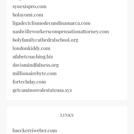
synexispro.com
holayomi.com
ligadeciclismodecundinamarca.com
nashvilleworkerscompensationattorney.com
holyfamilycathedralschool.org
londonkiddy.com
ufabetcoaching.biz
davismindfulness.org
millionairebyte.com
fortechday.com
getcaminorealestateusa.xyz
LINKS
baeckereiweber.com