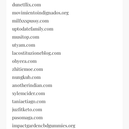
dunetflix.com
movimientoindignados.org
milfxxxpussy.com
uptodatefamily.com
musitop.com
utyam.com
lacostituzioneblog.com
ohyeea.com
zhitiemoe.com
nungkub.com
anotherindian.com
xylemcider.com
taniaetiago.com
juzfitketo.com
pasomaga.com
impactgardencbdgummies.org