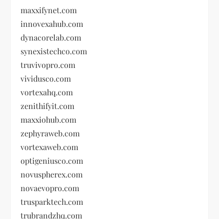
maxxifynet.com
innovexahub.com
dynacorelab.com
synexistechco.com
truvivopro.com
vividusco.com
vortexahq.com
zenithifyit.com
maxxiohub.com
zephyraweb.com
vortexaweb.com
optigeniusco.com
novuspherex.com
novaevopro.com
trusparktech.com
trubrandzhq.com