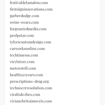
festivaldelamalou.com
firstsigninnovations.com
garberdodge.com
swim-wears.com
forgrantedmedia.com
peolpstar.com
tylerscustomdesign.com
carworksonline.com
techtimesss.com
virylstore.com
motorstell.com
health150years.com
prescriptions-drug.org
technocrewsolution.com
viraltokvibes.com
vivianebritoimoveis.com