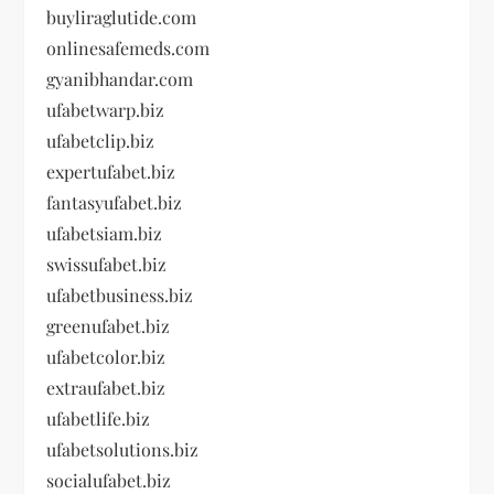
buyliraglutide.com
onlinesafemeds.com
gyanibhandar.com
ufabetwarp.biz
ufabetclip.biz
expertufabet.biz
fantasyufabet.biz
ufabetsiam.biz
swissufabet.biz
ufabetbusiness.biz
greenufabet.biz
ufabetcolor.biz
extraufabet.biz
ufabetlife.biz
ufabetsolutions.biz
socialufabet.biz