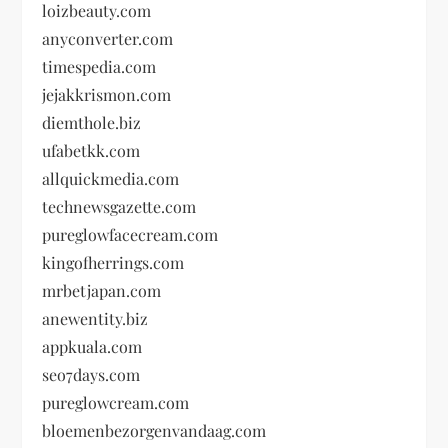
loizbeauty.com
anyconverter.com
timespedia.com
jejakkrismon.com
diemthole.biz
ufabetkk.com
allquickmedia.com
technewsgazette.com
pureglowfacecream.com
kingofherrings.com
mrbetjapan.com
anewentity.biz
appkuala.com
seo7days.com
pureglowcream.com
bloemenbezorgenvandaag.com