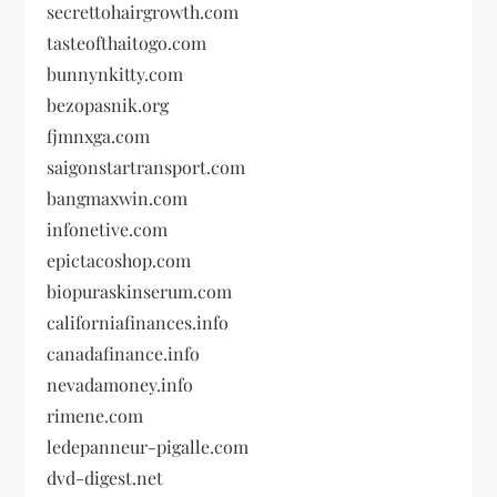
secrettohairgrowth.com
tasteofthaitogo.com
bunnynkitty.com
bezopasnik.org
fjmnxga.com
saigonstartransport.com
bangmaxwin.com
infonetive.com
epictacoshop.com
biopuraskinserum.com
californiafinances.info
canadafinance.info
nevadamoney.info
rimene.com
ledepanneur-pigalle.com
dvd-digest.net