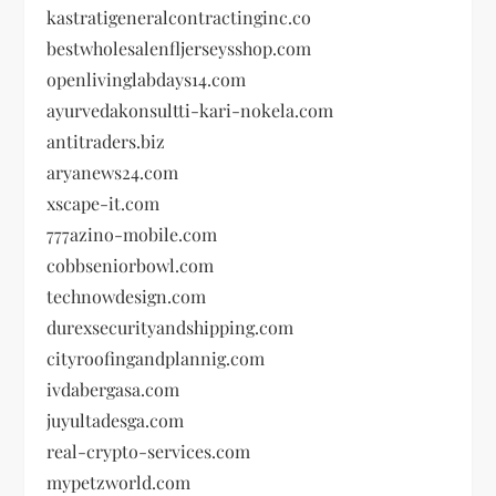
kastratigeneralcontractinginc.co
bestwholesalenfljerseysshop.com
openlivinglabdays14.com
ayurvedakonsultti-kari-nokela.com
antitraders.biz
aryanews24.com
xscape-it.com
777azino-mobile.com
cobbseniorbowl.com
technowdesign.com
durexsecurityandshipping.com
cityroofingandplannig.com
ivdabergasa.com
juyultadesga.com
real-crypto-services.com
mypetzworld.com