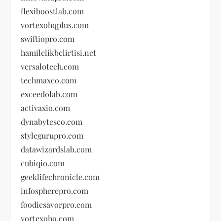
flexiboostlab.com
vortexohqplus.com
swiftiopro.com
hamilelikbelirtisi.net
versalotech.com
techmaxco.com
exceedolab.com
activaxio.com
dynabytesco.com
stylegurupro.com
datawizardslab.com
cubiqio.com
geeklifechronicle.com
infospherepro.com
foodiesavorpro.com
vortexohq.com