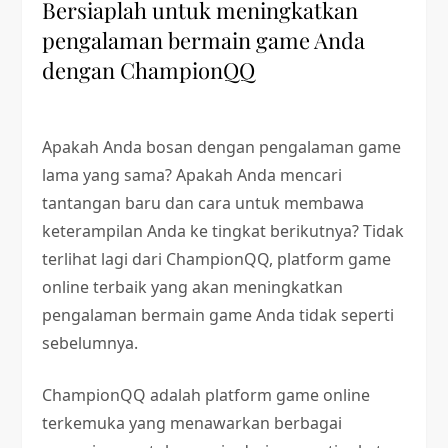
Bersiaplah untuk meningkatkan
pengalaman bermain game Anda
dengan ChampionQQ
Apakah Anda bosan dengan pengalaman game
lama yang sama? Apakah Anda mencari
tantangan baru dan cara untuk membawa
keterampilan Anda ke tingkat berikutnya? Tidak
terlihat lagi dari ChampionQQ, platform game
online terbaik yang akan meningkatkan
pengalaman bermain game Anda tidak seperti
sebelumnya.
ChampionQQ adalah platform game online
terkemuka yang menawarkan berbagai