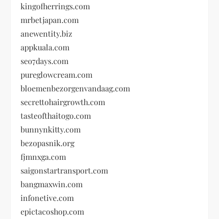
kingofherrings.com
mrbetjapan.com
anewentity.biz
appkuala.com
seo7days.com
pureglowcream.com
bloemenbezorgenvandaag.com
secrettohairgrowth.com
tasteofthaitogo.com
bunnynkitty.com
bezopasnik.org
fjmnxga.com
saigonstartransport.com
bangmaxwin.com
infonetive.com
epictacoshop.com