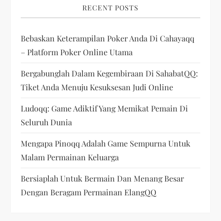
RECENT POSTS
g
Bebaskan Keterampilan Poker Anda Di Cahayaqq
a
– Platform Poker Online Utama
t
Bergabunglah Dalam Kegembiraan Di SahabatQQ:
i
Tiket Anda Menuju Kesuksesan Judi Online
Ludoqq: Game Adiktif Yang Memikat Pemain Di
o
Seluruh Dunia
n
Mengapa Pinoqq Adalah Game Sempurna Untuk
Malam Permainan Keluarga
Bersiaplah Untuk Bermain Dan Menang Besar
Dengan Beragam Permainan ElangQQ