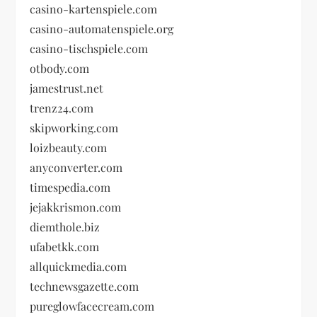
casino-kartenspiele.com
casino-automatenspiele.org
casino-tischspiele.com
otbody.com
jamestrust.net
trenz24.com
skipworking.com
loizbeauty.com
anyconverter.com
timespedia.com
jejakkrismon.com
diemthole.biz
ufabetkk.com
allquickmedia.com
technewsgazette.com
pureglowfacecream.com