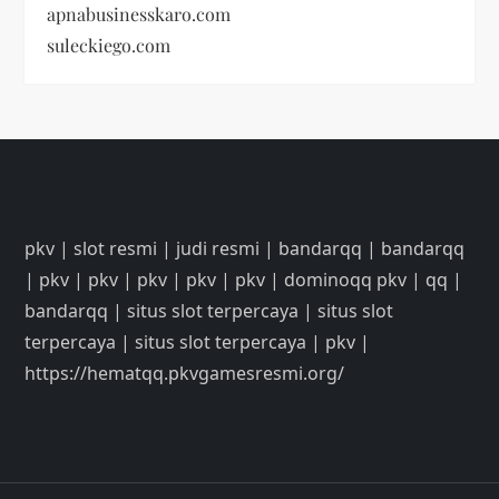
apnabusinesskaro.com
suleckiego.com
pkv
|
slot resmi
|
judi resmi
|
bandarqq
|
bandarqq
|
pkv
|
pkv
|
pkv
|
pkv
|
pkv
|
dominoqq pkv
|
qq
|
bandarqq
|
situs slot terpercaya
|
situs slot
terpercaya
|
situs slot terpercaya
|
pkv
|
https://hematqq.pkvgamesresmi.org/