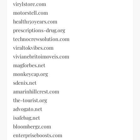
virylstore.com
motorstell.com
health150years.com
prescriptions-drug.org
technocrewsolution.com
viraltokvibes.com
vivianebritoimoveis.com
magforbes.net
monkeycap.org
sdenix.net
amarinhillcrest.com
the-tourist.org
advogato.net
isafebag.net
bloombergz.com
enterpriseboosts.com