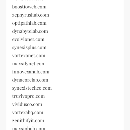
boostioweb.com
zephyrushub.com
optipathlab.com
dynabytelab.com
evolvionet.com
synexisplus.com
vortexonet.com
maxxifynet.com
innovexahub.com
dynacorelab.com
synexistechco.com
truvivopro.com
vividusco.com
vortexahq.com
zenithifyit.com
maxxiohub.com