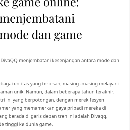
ke game online:
 menjembatani
a mode dan game
na DivaQQ menjembatani kesenjangan antara mode dan
agai entitas yang terpisah, masing -masing melayani
man unik. Namun, dalam beberapa tahun terakhir,
tri ini yang berpotongan, dengan merek fesyen
amer yang memamerkan gaya pribadi mereka di
ang berada di garis depan tren ini adalah Divaqq,
 tinggi ke dunia game.