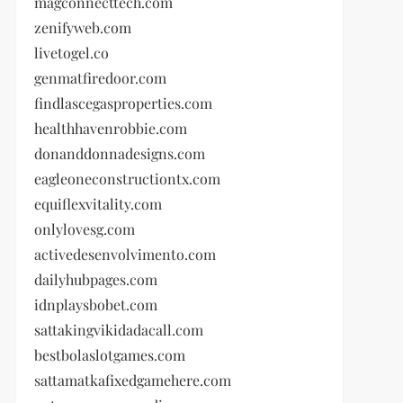
magconnecttech.com
zenifyweb.com
livetogel.co
genmatfiredoor.com
findlascegasproperties.com
healthhavenrobbie.com
donanddonnadesigns.com
eagleoneconstructiontx.com
equiflexvitality.com
onlylovesg.com
activedesenvolvimento.com
dailyhubpages.com
idnplaysbobet.com
sattakingvikidadacall.com
bestbolaslotgames.com
sattamatkafixedgamehere.com