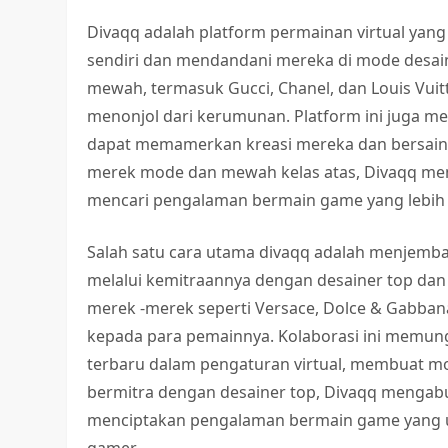
Divaqq adalah platform permainan virtual y
sendiri dan mendandani mereka di mode desain
mewah, termasuk Gucci, Chanel, dan Louis Vuit
menonjol dari kerumunan. Platform ini juga m
dapat memamerkan kreasi mereka dan bersain
merek mode dan mewah kelas atas, Divaqq me
mencari pengalaman bermain game yang lebih 
Salah satu cara utama divaqq adalah menjemb
melalui kemitraannya dengan desainer top dan
merek -merek seperti Versace, Dolce & Gabban
kepada para pemainnya. Kolaborasi ini memu
terbaru dalam pengaturan virtual, membuat mod
bermitra dengan desainer top, Divaqq mengabur
menciptakan pengalaman bermain game yang 