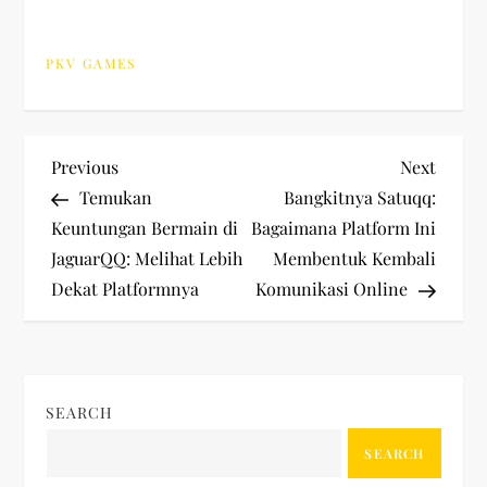
PKV GAMES
P
Previous
Next
Previous
Next
Post
Post
Temukan
Bangkitnya Satuqq:
o
Keuntungan Bermain di
Bagaimana Platform Ini
JaguarQQ: Melihat Lebih
Membentuk Kembali
s
Dekat Platformnya
Komunikasi Online
t
n
SEARCH
a
SEARCH
v