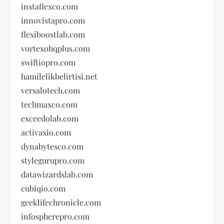
instaflexco.com
innovistapro.com
flexiboostlab.com
vortexohqplus.com
swiftiopro.com
hamilelikbelirtisi.net
versalotech.com
techmaxco.com
exceedolab.com
activaxio.com
dynabytesco.com
stylegurupro.com
datawizardslab.com
cubiqio.com
geeklifechronicle.com
infospherepro.com