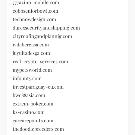
777azino-mobile.com
cobbseniorbowl.com
technowdesign.com
durexsecurityandshipping.com
cityroofingandplannig.com
ivdabergasa.com
juyultadesga.com
real-crypto-services.com
mypetzworld.com
infounty.com
investparaguay-eu.com
bwc88asia.com
extrem-poker.com
ks-casino.com
carcarepoints.com
thedoodlebreeders.com