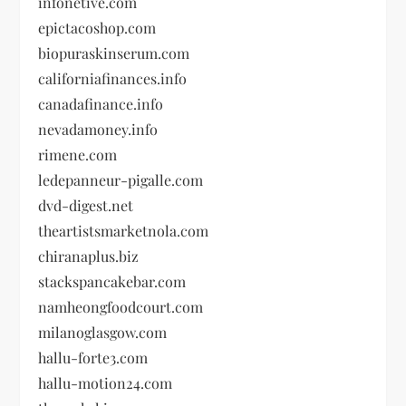
infonetive.com
epictacoshop.com
biopuraskinserum.com
californiafinances.info
canadafinance.info
nevadamoney.info
rimene.com
ledepanneur-pigalle.com
dvd-digest.net
theartistsmarketnola.com
chiranaplus.biz
stackspancakebar.com
namheongfoodcourt.com
milanoglasgow.com
hallu-forte3.com
hallu-motion24.com