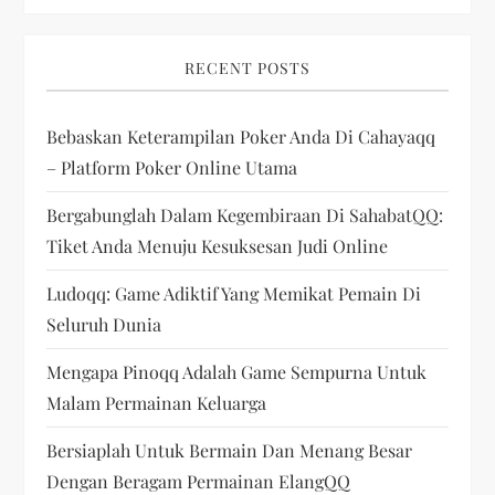
i
RECENT POSTS
g
Bebaskan Keterampilan Poker Anda Di Cahayaqq
a
– Platform Poker Online Utama
t
Bergabunglah Dalam Kegembiraan Di SahabatQQ:
i
Tiket Anda Menuju Kesuksesan Judi Online
Ludoqq: Game Adiktif Yang Memikat Pemain Di
o
Seluruh Dunia
n
Mengapa Pinoqq Adalah Game Sempurna Untuk
Malam Permainan Keluarga
Bersiaplah Untuk Bermain Dan Menang Besar
Dengan Beragam Permainan ElangQQ