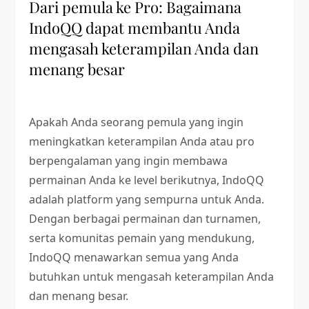
Dari pemula ke Pro: Bagaimana
IndoQQ dapat membantu Anda
mengasah keterampilan Anda dan
menang besar
Apakah Anda seorang pemula yang ingin
meningkatkan keterampilan Anda atau pro
berpengalaman yang ingin membawa
permainan Anda ke level berikutnya, IndoQQ
adalah platform yang sempurna untuk Anda.
Dengan berbagai permainan dan turnamen,
serta komunitas pemain yang mendukung,
IndoQQ menawarkan semua yang Anda
butuhkan untuk mengasah keterampilan Anda
dan menang besar.