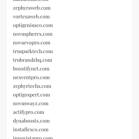
zephyraweb.com
vortexaweb.com
optigeniusco.com
novuspherex.com
novaevopro.com
trusparktech.com
trubrandzhq.com
boostifynet.com
nexventpro.com
zephyrtechx.com
optigoxpert.com
novuswayz.com
actifypro.com
dynaboostx.com
instaflexco.com
innovistapro.com