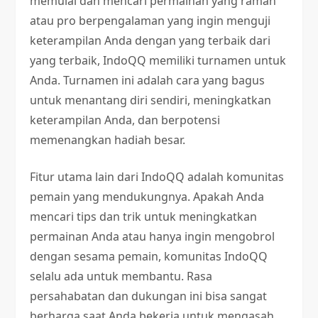
memulai dan mencari permainan yang ramah
atau pro berpengalaman yang ingin menguji
keterampilan Anda dengan yang terbaik dari
yang terbaik, IndoQQ memiliki turnamen untuk
Anda. Turnamen ini adalah cara yang bagus
untuk menantang diri sendiri, meningkatkan
keterampilan Anda, dan berpotensi
memenangkan hadiah besar.
Fitur utama lain dari IndoQQ adalah komunitas
pemain yang mendukungnya. Apakah Anda
mencari tips dan trik untuk meningkatkan
permainan Anda atau hanya ingin mengobrol
dengan sesama pemain, komunitas IndoQQ
selalu ada untuk membantu. Rasa
persahabatan dan dukungan ini bisa sangat
berharga saat Anda bekerja untuk mengasah