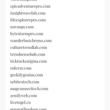
epicadventurepro.com
insightwavelab.com
lifeexplorerpro.com
novusgo.com
bytestormpro.com
wanderlustchrono.com
culturetrendlab.com
trendsensehub.com
ticktockenigma.com
eulerxr.com
geekifygenius.com
orbitextech.com
magconnecttech.com
zenifyweb.com
livetogel.co
genmatfiredoor.com