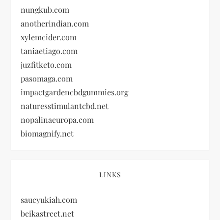
nungkub.com
anotherindian.com
xylemcider.com
taniaetiago.com
juzfitketo.com
pasomaga.com
impactgardencbdgummies.org
naturesstimulantcbd.net
nopalinaeuropa.com
biomagnify.net
LINKS
saucyukiah.com
beikastreet.net