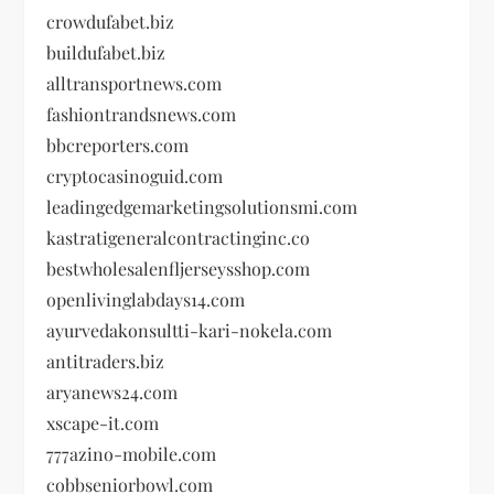
crowdufabet.biz
buildufabet.biz
alltransportnews.com
fashiontrandsnews.com
bbcreporters.com
cryptocasinoguid.com
leadingedgemarketingsolutionsmi.com
kastratigeneralcontractinginc.co
bestwholesalenfljerseysshop.com
openlivinglabdays14.com
ayurvedakonsultti-kari-nokela.com
antitraders.biz
aryanews24.com
xscape-it.com
777azino-mobile.com
cobbseniorbowl.com