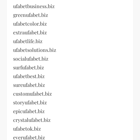
ufabetbusiness.biz
greenufabet.biz
ufabetcolor.biz
extraufabet.biz
ufabetlife.biz
ufabetsolutions.biz
socialufabet.biz
surfufabet.biz
ufabetbest.biz
sureufabet.biz
customufabet.biz
storyufabet.biz
epicufabet.biz
crystalufabet.biz
ufabetok.biz
everufabet.biz