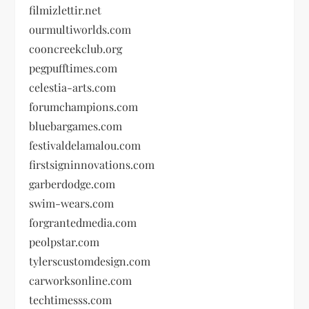
filmizlettir.net
ourmultiworlds.com
cooncreekclub.org
pegpufftimes.com
celestia-arts.com
forumchampions.com
bluebargames.com
festivaldelamalou.com
firstsigninnovations.com
garberdodge.com
swim-wears.com
forgrantedmedia.com
peolpstar.com
tylerscustomdesign.com
carworksonline.com
techtimesss.com