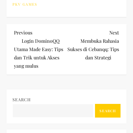
PKV GAMES
P
Previous
Next
Previous
Next
Post
Post
Login DominoQQ
Membuka Rahasia
o
Utama Made Easy: Tips
Sukses di Cebanqq: Tips
dan Trik untuk Akses
dan Strategi
s
yang mulus
t
n
SEARCH
a
SEARCH
v
i