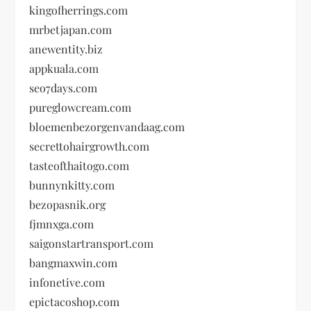
kingofherrings.com
mrbetjapan.com
anewentity.biz
appkuala.com
seo7days.com
pureglowcream.com
bloemenbezorgenvandaag.com
secrettohairgrowth.com
tasteofthaitogo.com
bunnynkitty.com
bezopasnik.org
fjmnxga.com
saigonstartransport.com
bangmaxwin.com
infonetive.com
epictacoshop.com