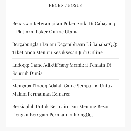
RECENT POSTS
g
Bebaskan Keterampilan Poker Anda Di Cahayaqq
a
– Platform Poker Online Utama
t
Bergabunglah Dalam Kegembiraan Di SahabatQQ:
i
Tiket Anda Menuju Kesuksesan Judi Online
Ludoqq: Game Adiktif Yang Memikat Pemain Di
o
Seluruh Dunia
n
Mengapa Pinoqq Adalah Game Sempurna Untuk
Malam Permainan Keluarga
Bersiaplah Untuk Bermain Dan Menang Besar
Dengan Beragam Permainan ElangQQ