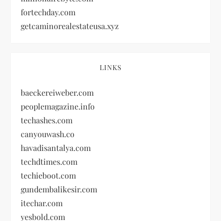
fortechday.com
getcaminorealestateusa.xyz
LINKS
baeckereiweber.com
peoplemagazine.info
techashes.com
canyouwash.co
havadisantalya.com
techdtimes.com
techieboot.com
gundembalikesir.com
itechar.com
yesbold.com