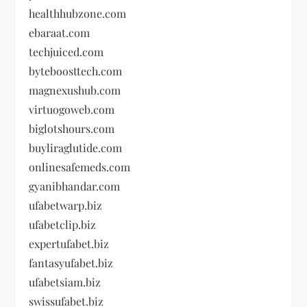
healthhubzone.com
ebaraat.com
techjuiced.com
byteboosttech.com
magnexushub.com
virtuogoweb.com
biglotshours.com
buyliraglutide.com
onlinesafemeds.com
gyanibhandar.com
ufabetwarp.biz
ufabetclip.biz
expertufabet.biz
fantasyufabet.biz
ufabetsiam.biz
swissufabet.biz