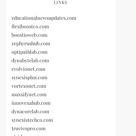
LINKS
educationalnewsupdates.com
flexiboostco.com
boostioweb.com
zephyrushub.com
optipathlab.com
dynabytelab.com
evolvionet.com
synexisplus.com
vortexonet.com
maxxifynet.com
innovexahub.com
dynacorelab.com
synexistechco.com
truvivopro.com
t