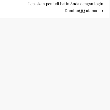
Pos
Lepaskan penjudi batin Anda dengan login
DominoQQ utama