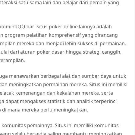
teraksi satu sama lain dan belajar dari pemain yang
ominoQQ dari situs poker online lainnya adalah
an program pelatihan komprehensif yang dirancang
ilan mereka dan menjadi lebih sukses di permainan.
ai dari aturan poker dasar hingga strategi canggih,
terampilan.
uga menawarkan berbagai alat dan sumber daya untuk
n meningkatkan permainan mereka. Situs ini memiliki
lacak kemenangan dan kekalahan mereka, serta
a dapat mengakses statistik dan analitik terperinci
 di mana mereka perlu meningkatkan.
 komunitas pemainnya. Situs ini memiliki komunitas
yang selalu bersedia saling membantu meningkatkan