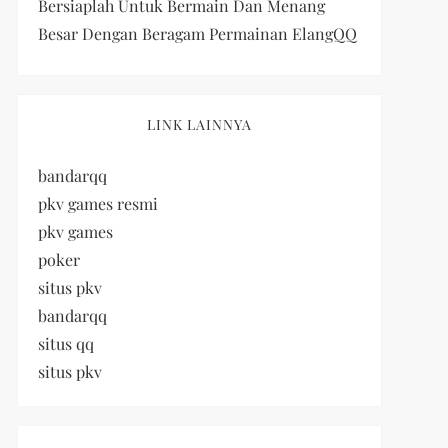
Bersiaplah Untuk Bermain Dan Menang
Besar Dengan Beragam Permainan ElangQQ
LINK LAINNYA
bandarqq
pkv games resmi
pkv games
poker
situs pkv
bandarqq
situs qq
situs pkv