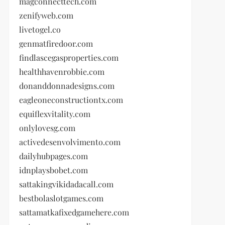
magconnecttech.com
zenifyweb.com
livetogel.co
genmatfiredoor.com
findlascegasproperties.com
healthhavenrobbie.com
donanddonnadesigns.com
eagleoneconstructiontx.com
equiflexvitality.com
onlylovesg.com
activedesenvolvimento.com
dailyhubpages.com
idnplaysbobet.com
sattakingvikidadacall.com
bestbolaslotgames.com
sattamatkafixedgamehere.com