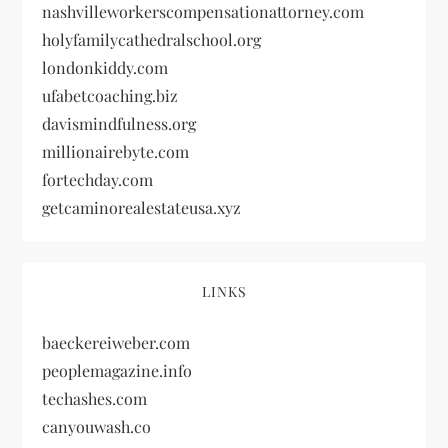
nashvilleworkerscompensationattorney.com
holyfamilycathedralschool.org
londonkiddy.com
ufabetcoaching.biz
davismindfulness.org
millionairebyte.com
fortechday.com
getcaminorealestateusa.xyz
LINKS
baeckereiweber.com
peoplemagazine.info
techashes.com
canyouwash.co