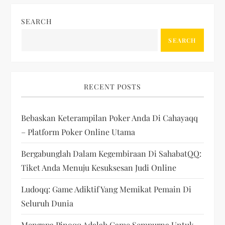
n
SEARCH
a
SEARCH
v
i
RECENT POSTS
g
Bebaskan Keterampilan Poker Anda Di Cahayaqq
a
– Platform Poker Online Utama
t
Bergabunglah Dalam Kegembiraan Di SahabatQQ:
i
Tiket Anda Menuju Kesuksesan Judi Online
Ludoqq: Game Adiktif Yang Memikat Pemain Di
o
Seluruh Dunia
n
Mengapa Pinoqq Adalah Game Sempurna Untuk