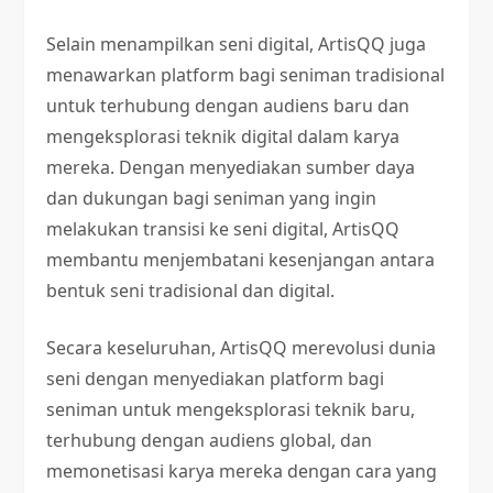
Selain menampilkan seni digital, ArtisQQ juga
menawarkan platform bagi seniman tradisional
untuk terhubung dengan audiens baru dan
mengeksplorasi teknik digital dalam karya
mereka. Dengan menyediakan sumber daya
dan dukungan bagi seniman yang ingin
melakukan transisi ke seni digital, ArtisQQ
membantu menjembatani kesenjangan antara
bentuk seni tradisional dan digital.
Secara keseluruhan, ArtisQQ merevolusi dunia
seni dengan menyediakan platform bagi
seniman untuk mengeksplorasi teknik baru,
terhubung dengan audiens global, dan
memonetisasi karya mereka dengan cara yang