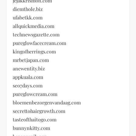
jejakkrismon.com
diemthole.biz
ufabetkk.com
allquickmedia.com
technewsgazette.com
pureglowfacecream.com
kingofherrings.com
mrbetjapan.com
anewentity.biz
appkuala.com
seo7days.com
pureglowcream.com
bloemenbezorgenvandaag.com
secrettohairgrowth.com
tasteofthaitogo.com
bunnynkitty.com