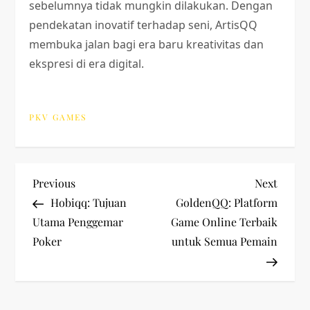
sebelumnya tidak mungkin dilakukan. Dengan
pendekatan inovatif terhadap seni, ArtisQQ
membuka jalan bagi era baru kreativitas dan
ekspresi di era digital.
PKV GAMES
P
Previous
Next
Previous
Next
Post
Post
Hobiqq: Tujuan
GoldenQQ: Platform
o
Utama Penggemar
Game Online Terbaik
Poker
untuk Semua Pemain
s
t