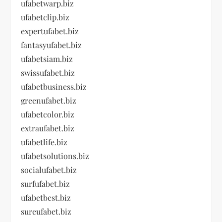
ufabetwarp.biz
ufabetclip.biz
expertufabet.biz
fantasyufabet.biz
ufabetsiam.biz
swissufabet.biz
ufabetbusiness.biz
greenufabet.biz
ufabetcolor.biz
extraufabet.biz
ufabetlife.biz
ufabetsolutions.biz
socialufabet.biz
surfufabet.biz
ufabetbest.biz
sureufabet.biz