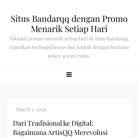
Skip
to
Situs Bandarqq dengan Promo
content
Menarik Setiap Hari
Nikmati promo menarik setiap hari di situs Bandarqq.
Dapatkan berbagai bonus dan hadiah dengan bermain
poker secara rutin.
Dari Tradisional ke Digital:
Bagaimana ArtisQQ Merevolusi