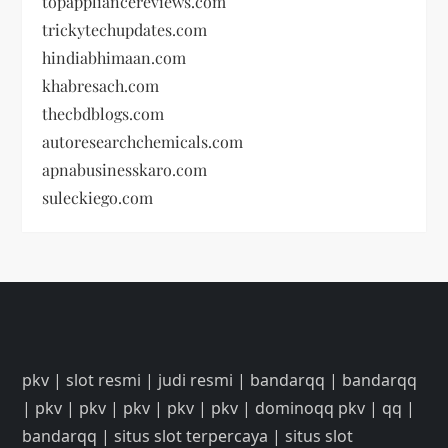
topappliancereviews.com
trickytechupdates.com
hindiabhimaan.com
khabresach.com
thecbdblogs.com
autoresearchchemicals.com
apnabusinesskaro.com
suleckiego.com
pkv
|
slot resmi
|
judi resmi
|
bandarqq
|
bandarqq
|
pkv
|
pkv
|
pkv
|
pkv
|
pkv
|
dominoqq pkv
|
qq
|
bandarqq
|
situs slot terpercaya
|
situs slot