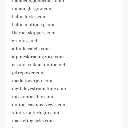
namheongfoodcourt.com
milanoglasgow.com
hallu-forte3.com
hallu-motion24.com
therockskippers.com
granfoss.net
allindiacafela.com
alpineskiracing2007.com
casino-vulkan-online.net
pitrepower.com
mediatown360.com
digitaleyestrainclinic.com
missionposible.com
online-casinos-vegas.com
xfinityrouterlogin.com
marketingjacks.com