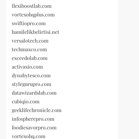
flexiboostlab.com
vortexohqplus.com
swiftiopro.com
hamilelikbelirtisi.net
versalotech.com
techmaxco.com
exceedolab.com
activaxio.com
dynabytesco.com
stylegurupro.com
datawizardslab.com
cubiqio.com
geeklifechronicle.com
infospherepro.com
foodiesavorpro.com
vortexohq.com