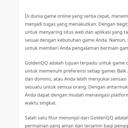
Di dunia game online yang serba cepat, menemu
menjadi tugas yang menakutkan. Dengan begitu
untuk menyaring situs web dan aplikasi yang 
sesuai dengan kebutuhan game Anda. Namun, ti
untuk memberi Anda pengalaman bermain game 
GoldenQQ adalah tujuan terpadu untuk game
untuk memenuhi preferensi setiap gamer. Baik
dan domino, atau Anda lebih menyukai sensasi
sesuatu untuk semua orang. Dengan antarmuk
Anda dapat dengan mudah menavigasi platfor
waktu singkat.
Salah satu fitur menonjol dari GoldenQQ ada
permainan yang aman dan terjamin bagi pengg