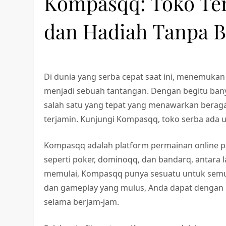
Kompasqq: Toko Te
dan Hadiah Tanpa B
Di dunia yang serba cepat saat ini, menemukan
menjadi sebuah tantangan. Dengan begitu banya
salah satu yang tepat yang menawarkan berag
terjamin. Kunjungi Kompasqq, toko serba ada u
Kompasqq adalah platform permainan online
seperti poker, dominoqq, dan bandarq, antara 
memulai, Kompasqq punya sesuatu untuk sem
dan gameplay yang mulus, Anda dapat dengan
selama berjam-jam.