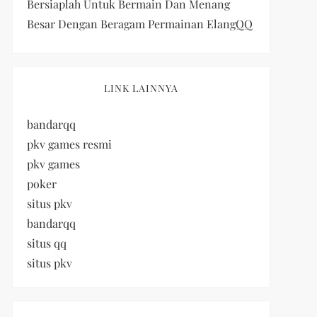
Bersiaplah Untuk Bermain Dan Menang
Besar Dengan Beragam Permainan ElangQQ
LINK LAINNYA
bandarqq
pkv games resmi
pkv games
poker
situs pkv
bandarqq
situs qq
situs pkv