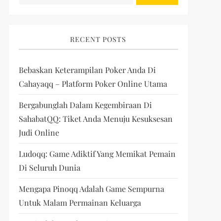
RECENT POSTS
Bebaskan Keterampilan Poker Anda Di
Cahayaqq – Platform Poker Online Utama
Bergabunglah Dalam Kegembiraan Di
SahabatQQ: Tiket Anda Menuju Kesuksesan
Judi Online
Ludoqq: Game Adiktif Yang Memikat Pemain
Di Seluruh Dunia
Mengapa Pinoqq Adalah Game Sempurna
Untuk Malam Permainan Keluarga