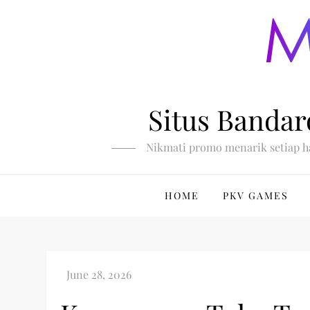
Skip
to
content
Situs Bandar
Nikmati promo menarik setiap ha
HOME
PKV GAMES