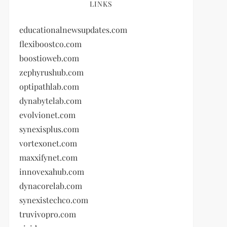
LINKS
educationalnewsupdates.com
flexiboostco.com
boostioweb.com
zephyrushub.com
optipathlab.com
dynabytelab.com
evolvionet.com
t
synexisplus.com
t
vortexonet.com
maxxifynet.com
innovexahub.com
dynacorelab.com
synexistechco.com
truvivopro.com