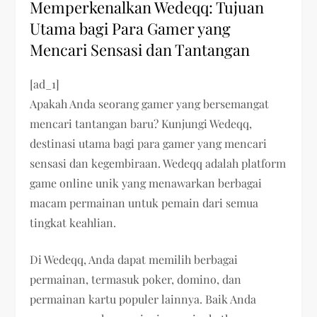
Memperkenalkan Wedeqq: Tujuan
Utama bagi Para Gamer yang
Mencari Sensasi dan Tantangan
[ad_1]
Apakah Anda seorang gamer yang bersemangat
mencari tantangan baru? Kunjungi Wedeqq,
destinasi utama bagi para gamer yang mencari
sensasi dan kegembiraan. Wedeqq adalah platform
game online unik yang menawarkan berbagai
macam permainan untuk pemain dari semua
tingkat keahlian.
Di Wedeqq, Anda dapat memilih berbagai
permainan, termasuk poker, domino, dan
permainan kartu populer lainnya. Baik Anda