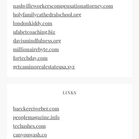
nashvilleworkerscompensationattorney.com
holyfamilycathedralschool.org
londonkiddy.com
ufabetcoaching.biz
davismindfulness.org
millionairebyte.com
fortechday.com
getcaminorealestateusa.xyz
LINKS
baeckereiweber.com
peoplemagazine.info
techashes.com
canyouwash.co