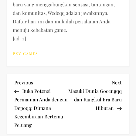
baru yang menggabungkan sensasi, tantangan,
dan komunitas, Wedeqq adalah jawabannya.
Daftar hari ini dan mulailah perjalanan Anda
menuju kehebatan game.
[ad_2]
PKV GAMES
P
Previous
Next
Previous
Next
Post
Post
Buka Potensi
Masuki Dunia Gocengqq
o
Permainan Anda dengan
dan Rangkul Era Baru
Depoqq: Dimana
Hiburan
s
Kegembiraan Bertemu
t
Peluang