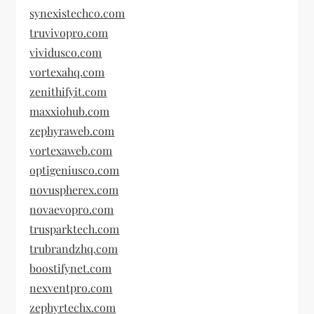
synexistechco.com
truvivopro.com
vividusco.com
vortexahq.com
zenithifyit.com
maxxiohub.com
zephyraweb.com
vortexaweb.com
optigeniusco.com
novuspherex.com
novaevopro.com
trusparktech.com
trubrandzhq.com
boostifynet.com
nexventpro.com
zephyrtechx.com