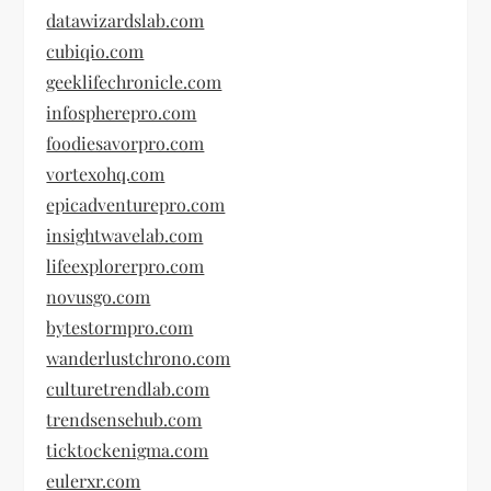
datawizardslab.com
cubiqio.com
geeklifechronicle.com
infospherepro.com
foodiesavorpro.com
vortexohq.com
epicadventurepro.com
insightwavelab.com
lifeexplorerpro.com
novusgo.com
bytestormpro.com
wanderlustchrono.com
culturetrendlab.com
trendsensehub.com
ticktockenigma.com
eulerxr.com