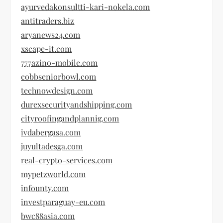
ayurvedakonsultti-kari-nokela.com
antitraders.biz
aryanews24.com
xscape-it.com
777azino-mobile.com
cobbseniorbowl.com
technowdesign.com
durexsecurityandshipping.com
cityroofingandplannig.com
ivdabergasa.com
juyultadesga.com
real-crypto-services.com
mypetzworld.com
infounty.com
investparaguay-eu.com
bwc88asia.com