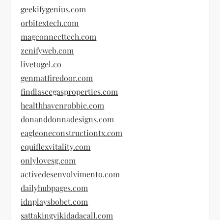
geekifygenius.com
orbitextech.com
magconnecttech.com
zenifyweb.com
livetogel.co
genmatfiredoor.com
findlascegasproperties.com
healthhavenrobbie.com
donanddonnadesigns.com
eagleoneconstructiontx.com
equiflexvitality.com
onlylovesg.com
activedesenvolvimento.com
dailyhubpages.com
idnplaysbobet.com
sattakingvikidadacall.com