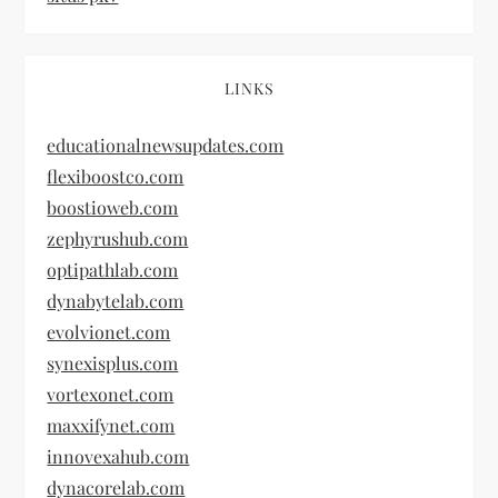
LINKS
educationalnewsupdates.com
flexiboostco.com
boostioweb.com
zephyrushub.com
optipathlab.com
dynabytelab.com
evolvionet.com
synexisplus.com
vortexonet.com
maxxifynet.com
innovexahub.com
dynacorelab.com