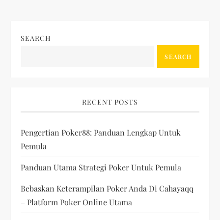
n
a
SEARCH
v
SEARCH
i
g
RECENT POSTS
a
Pengertian Poker88: Panduan Lengkap Untuk
t
Pemula
i
Panduan Utama Strategi Poker Untuk Pemula
Bebaskan Keterampilan Poker Anda Di Cahayaqq
o
– Platform Poker Online Utama
n