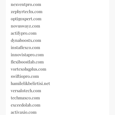
nexventpro.com
zephyrtechx.com
optigoxpert.com
novuswayz.com
actifypro.com
dynaboostx.com
instaflexco.com
innovistapro.com
flexiboostlab.com
vortexohqplus.com
swiftiopro.com
hamilelikbelirtisi.net
versalotech.com
techmaxco.com
exceedolab.com
activaxio.com