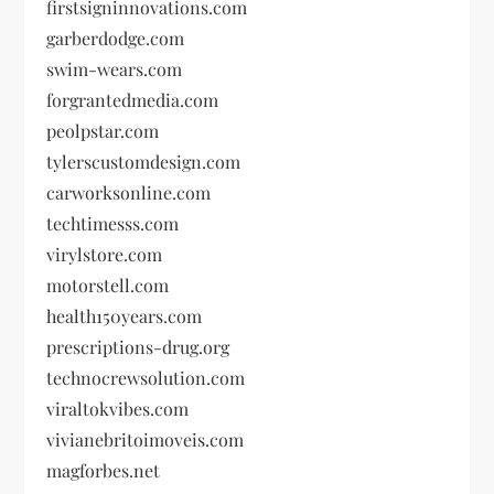
firstsigninnovations.com
garberdodge.com
swim-wears.com
forgrantedmedia.com
peolpstar.com
tylerscustomdesign.com
carworksonline.com
techtimesss.com
virylstore.com
motorstell.com
health150years.com
prescriptions-drug.org
technocrewsolution.com
viraltokvibes.com
vivianebritoimoveis.com
magforbes.net