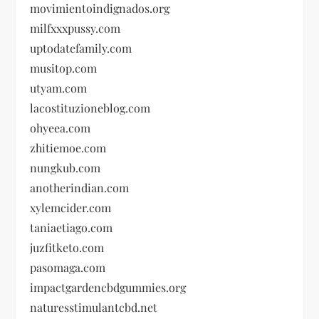
movimientoindignados.org
milfxxxpussy.com
uptodatefamily.com
musitop.com
utyam.com
lacostituzioneblog.com
ohyeea.com
zhitiemoe.com
nungkub.com
anotherindian.com
xylemcider.com
taniaetiago.com
juzfitketo.com
pasomaga.com
impactgardencbdgummies.org
naturesstimulantcbd.net