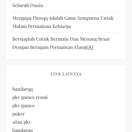
o
Seluruh Dunia
n
Mengapa Pinoqq Adalah Game Sempurna Untuk
Malam Permainan Keluarga
Bersiaplah Untuk Bermain Dan Menang Besar
Dengan Beragam Permainan ElangQQ
LINK LAINNYA
bandarqq
pkv games resmi
pkv games
poker
situs pkv
bandarqq