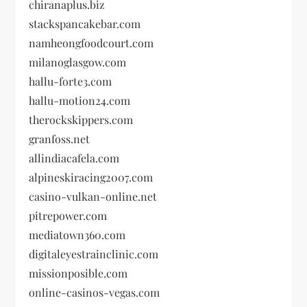
chiranaplus.biz
stackspancakebar.com
namheongfoodcourt.com
milanoglasgow.com
hallu-forte3.com
hallu-motion24.com
therockskippers.com
granfoss.net
allindiacafela.com
alpineskiracing2007.com
casino-vulkan-online.net
pitrepower.com
mediatown360.com
digitaleyestrainclinic.com
missionposible.com
online-casinos-vegas.com