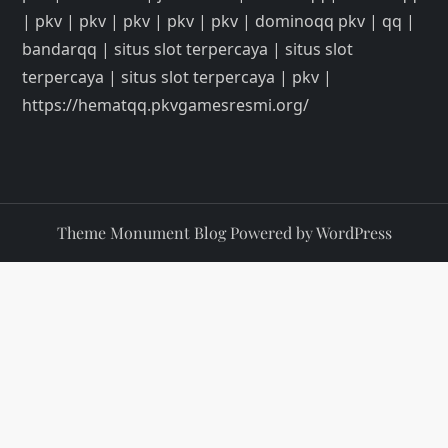
|
pkv
|
pkv
|
pkv
|
pkv
|
pkv
|
dominoqq pkv
|
qq
|
bandarqq
|
situs slot terpercaya
|
situs slot
terpercaya
|
situs slot terpercaya
|
pkv
|
https://hematqq.pkvgamesresmi.org/
Theme Monument Blog Powered by
WordPress