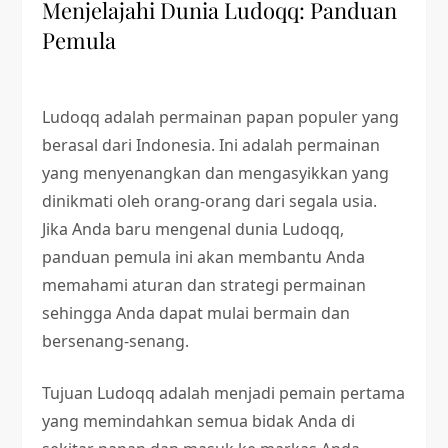
Menjelajahi Dunia Ludoqq: Panduan
Pemula
Ludoqq adalah permainan papan populer yang
berasal dari Indonesia. Ini adalah permainan
yang menyenangkan dan mengasyikkan yang
dinikmati oleh orang-orang dari segala usia.
Jika Anda baru mengenal dunia Ludoqq,
panduan pemula ini akan membantu Anda
memahami aturan dan strategi permainan
sehingga Anda dapat mulai bermain dan
bersenang-senang.
Tujuan Ludoqq adalah menjadi pemain pertama
yang memindahkan semua bidak Anda di