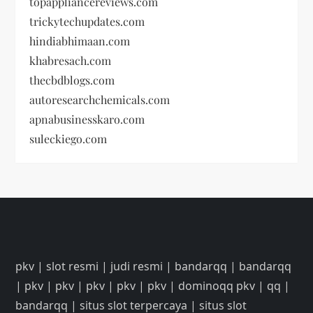
topappliancereviews.com
trickytechupdates.com
hindiabhimaan.com
khabresach.com
thecbdblogs.com
autoresearchchemicals.com
apnabusinesskaro.com
suleckiego.com
pkv
|
slot resmi
|
judi resmi
|
bandarqq
|
bandarqq
|
pkv
|
pkv
|
pkv
|
pkv
|
pkv
|
dominoqq pkv
|
qq
|
bandarqq
|
situs slot terpercaya
|
situs slot