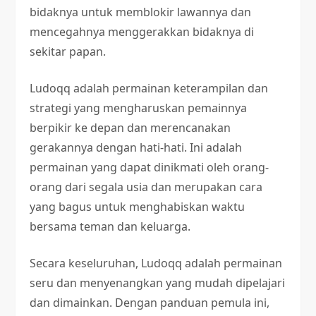
bidaknya untuk memblokir lawannya dan
mencegahnya menggerakkan bidaknya di
sekitar papan.
Ludoqq adalah permainan keterampilan dan
strategi yang mengharuskan pemainnya
berpikir ke depan dan merencanakan
gerakannya dengan hati-hati. Ini adalah
permainan yang dapat dinikmati oleh orang-
orang dari segala usia dan merupakan cara
yang bagus untuk menghabiskan waktu
bersama teman dan keluarga.
Secara keseluruhan, Ludoqq adalah permainan
seru dan menyenangkan yang mudah dipelajari
dan dimainkan. Dengan panduan pemula ini,