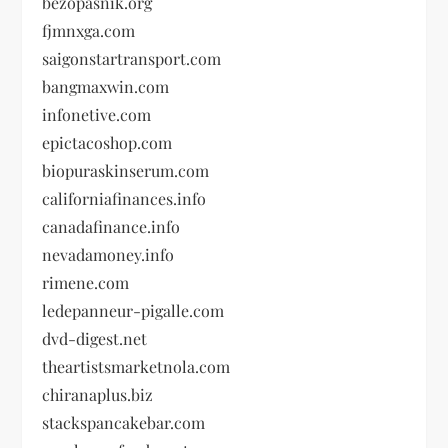
bezopasnik.org
fjmnxga.com
saigonstartransport.com
bangmaxwin.com
infonetive.com
epictacoshop.com
biopuraskinserum.com
californiafinances.info
canadafinance.info
nevadamoney.info
rimene.com
ledepanneur-pigalle.com
dvd-digest.net
theartistsmarketnola.com
chiranaplus.biz
stackspancakebar.com