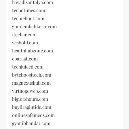
havadisantalya.com
techdtimes.com
techieboot.com
gundembalikesir.com
itechar.com
yesbold.com
healthhubzone.com
ebaraat.com
techjuiced.com
byteboosttech.com
magnexushub.com
virtuogoweb.com
biglotshours.com
buyliraglutide.com
onlinesafemeds.com
gyanibhandar.com