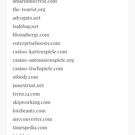
amarinhillcrest.com
the-tourist.org
advogato.net
isafebag.net
bloombergz.com
enterpriseboosts.com
casino-kartenspiele.com
casino-automatenspiele.org
casino-tischspiele.com
otbody.com
jamestrust.net
trenz24.com
skipworking.com
loizbeauty.com
anyconverter.com
timespedia.com