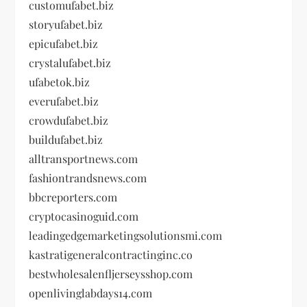
customufabet.biz
storyufabet.biz
epicufabet.biz
crystalufabet.biz
ufabetok.biz
everufabet.biz
crowdufabet.biz
buildufabet.biz
alltransportnews.com
fashiontrandsnews.com
bbcreporters.com
cryptocasinoguid.com
leadingedgemarketingsolutionsmi.com
kastratigeneralcontractinginc.co
bestwholesalenfljerseysshop.com
openlivinglabdays14.com