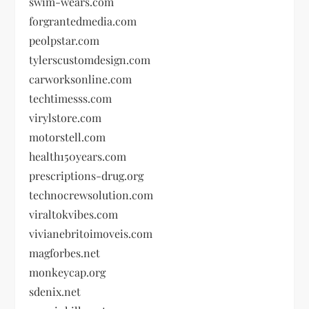
swim-wears.com
forgrantedmedia.com
peolpstar.com
tylerscustomdesign.com
carworksonline.com
techtimesss.com
virylstore.com
motorstell.com
health150years.com
prescriptions-drug.org
technocrewsolution.com
viraltokvibes.com
vivianebritoimoveis.com
magforbes.net
monkeycap.org
sdenix.net