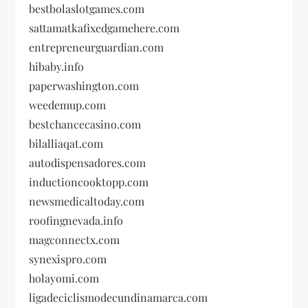
bestbolaslotgames.com
sattamatkafixedgamehere.com
entrepreneurguardian.com
hibaby.info
paperwashington.com
weedemup.com
bestchancecasino.com
bilalliaqat.com
autodispensadores.com
inductioncooktopp.com
newsmedicaltoday.com
roofingnevada.info
magconnectx.com
synexispro.com
holayomi.com
ligadeciclismodecundinamarca.com