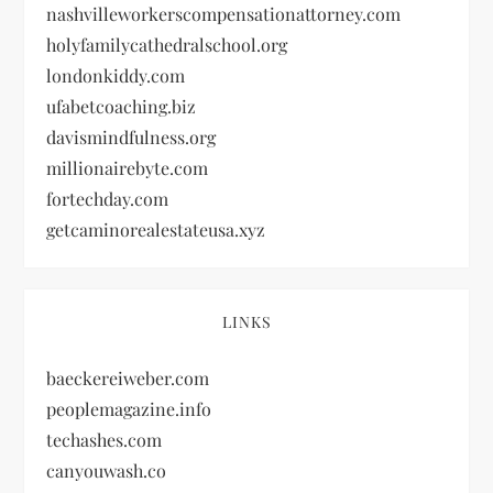
nashvilleworkerscompensationattorney.com
holyfamilycathedralschool.org
londonkiddy.com
ufabetcoaching.biz
davismindfulness.org
millionairebyte.com
fortechday.com
getcaminorealestateusa.xyz
LINKS
baeckereiweber.com
peoplemagazine.info
techashes.com
canyouwash.co