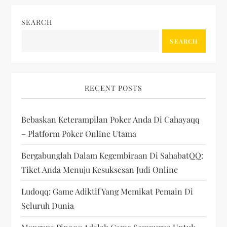
n
SEARCH
a
SEARCH
v
i
RECENT POSTS
g
Bebaskan Keterampilan Poker Anda Di Cahayaqq
– Platform Poker Online Utama
a
Bergabunglah Dalam Kegembiraan Di SahabatQQ:
t
Tiket Anda Menuju Kesuksesan Judi Online
i
Ludoqq: Game Adiktif Yang Memikat Pemain Di
Seluruh Dunia
o