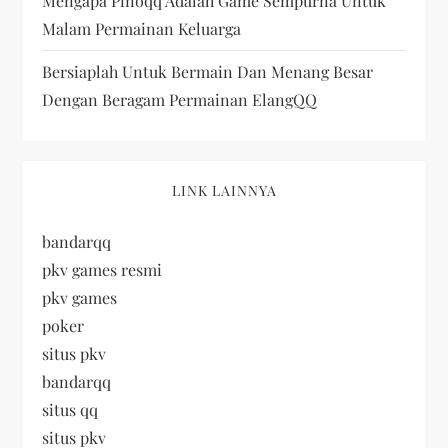
Mengapa Pinoqq Adalah Game Sempurna Untuk
n
Malam Permainan Keluarga
Bersiaplah Untuk Bermain Dan Menang Besar
Dengan Beragam Permainan ElangQQ
LINK LAINNYA
bandarqq
pkv games resmi
pkv games
poker
situs pkv
bandarqq
situs qq
situs pkv