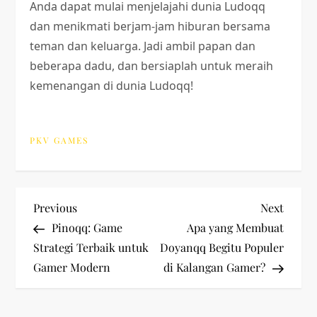
Anda dapat mulai menjelajahi dunia Ludoqq
dan menikmati berjam-jam hiburan bersama
teman dan keluarga. Jadi ambil papan dan
beberapa dadu, dan bersiaplah untuk meraih
kemenangan di dunia Ludoqq!
PKV GAMES
P
Previous
Next
Previous
Next
Post
Post
Pinoqq: Game
Apa yang Membuat
o
Strategi Terbaik untuk
Doyanqq Begitu Populer
Gamer Modern
di Kalangan Gamer?
s
t