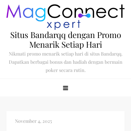
Skip
to
content
Situs Bandarqq dengan Promo
Menarik Setiap Hari
Nikmati promo menarik setiap hari di situs Bandarqq.
Dapatkan berbagai bonus dan hadiah dengan bermain
poker secara rutin.