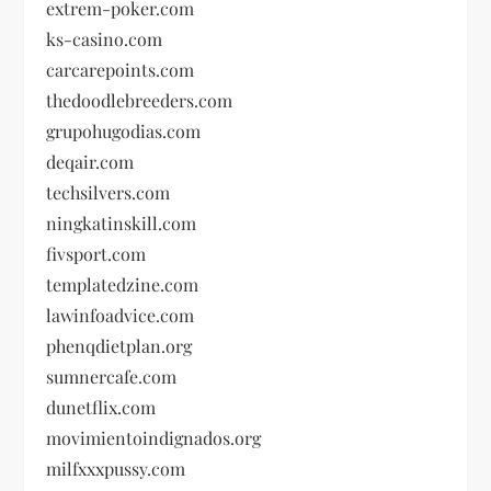
extrem-poker.com
ks-casino.com
carcarepoints.com
thedoodlebreeders.com
grupohugodias.com
deqair.com
techsilvers.com
ningkatinskill.com
fivsport.com
templatedzine.com
lawinfoadvice.com
phenqdietplan.org
sumnercafe.com
dunetflix.com
movimientoindignados.org
milfxxxpussy.com