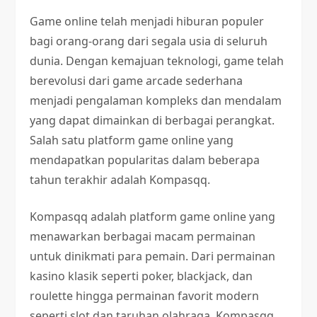
Game online telah menjadi hiburan populer
bagi orang-orang dari segala usia di seluruh
dunia. Dengan kemajuan teknologi, game telah
berevolusi dari game arcade sederhana
menjadi pengalaman kompleks dan mendalam
yang dapat dimainkan di berbagai perangkat.
Salah satu platform game online yang
mendapatkan popularitas dalam beberapa
tahun terakhir adalah Kompasqq.
Kompasqq adalah platform game online yang
menawarkan berbagai macam permainan
untuk dinikmati para pemain. Dari permainan
kasino klasik seperti poker, blackjack, dan
roulette hingga permainan favorit modern
seperti slot dan taruhan olahraga, Kompasqq