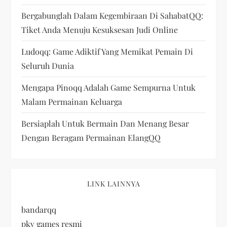
i
Bergabunglah Dalam Kegembiraan Di SahabatQQ:
Tiket Anda Menuju Kesuksesan Judi Online
o
Ludoqq: Game Adiktif Yang Memikat Pemain Di
n
Seluruh Dunia
Mengapa Pinoqq Adalah Game Sempurna Untuk
Malam Permainan Keluarga
Bersiaplah Untuk Bermain Dan Menang Besar
Dengan Beragam Permainan ElangQQ
LINK LAINNYA
bandarqq
pkv games resmi