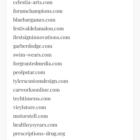
celestia-arts.com
forumchampions.com
bluebargames.com
festivaldelamalou.com
firstsigninnovations.com
garberdodge.com
swim-wears.com
forgrantedmedia.com
peolpstar.com
tylerscustomdesign.com
carworksonline.com
techtimesss.com
virylstore.com
motorstell.com
health150years.com
prescriptions-drug.org