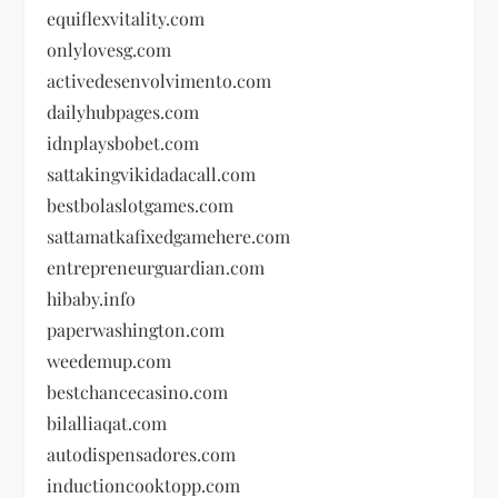
equiflexvitality.com
onlylovesg.com
activedesenvolvimento.com
dailyhubpages.com
idnplaysbobet.com
sattakingvikidadacall.com
bestbolaslotgames.com
sattamatkafixedgamehere.com
entrepreneurguardian.com
hibaby.info
paperwashington.com
weedemup.com
bestchancecasino.com
bilalliaqat.com
autodispensadores.com
inductioncooktopp.com