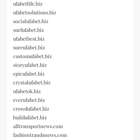
ufabetlife.biz
ufabetsolutions.biz
socialufabet.biz
surfufabet.biz
ufabetbest.biz
sureufabet.biz
customufabet.biz
storyufabet.biz
epicufabet.biz
crystalufabet.biz
ufabetok.biz
everufabet.biz
crowdufabet.biz
buildufabet.biz
alltransportnews.com
fashiontrandsnews.com