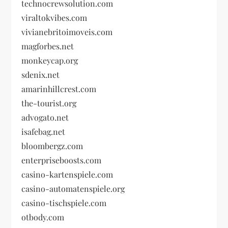
technocrewsolution.com
viraltokvibes.com
vivianebritoimoveis.com
magforbes.net
monkeycap.org
sdenix.net
amarinhillcrest.com
the-tourist.org
advogato.net
isafebag.net
bloombergz.com
enterpriseboosts.com
casino-kartenspiele.com
casino-automatenspiele.org
casino-tischspiele.com
otbody.com