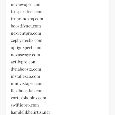
novaevopro.com
trusparktech.com
trubrandzhq.com
boostifynet.com
nexventpro.com
zephyrtechx.com
optigoxpert.com
novuswayz.com
actifypro.com
dynaboostx.com
instaflexco.com
innovistapro.com
flexiboostlab.com
vortexohqplus.com
swiftiopro.com
hamilelikbelirtisi.net