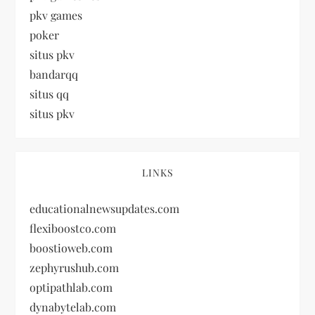
pkv games
poker
situs pkv
bandarqq
situs qq
situs pkv
LINKS
educationalnewsupdates.com
flexiboostco.com
boostioweb.com
zephyrushub.com
optipathlab.com
dynabytelab.com