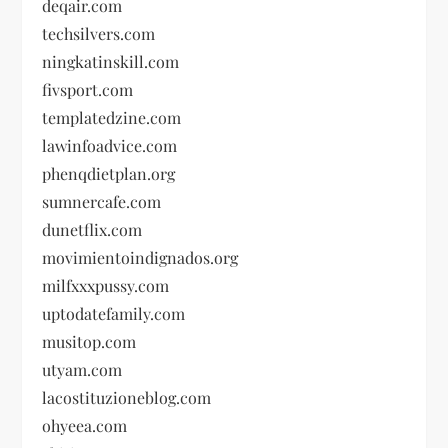
deqair.com
techsilvers.com
ningkatinskill.com
fivsport.com
templatedzine.com
lawinfoadvice.com
phenqdietplan.org
sumnercafe.com
dunetflix.com
movimientoindignados.org
milfxxxpussy.com
uptodatefamily.com
musitop.com
utyam.com
lacostituzioneblog.com
ohyeea.com