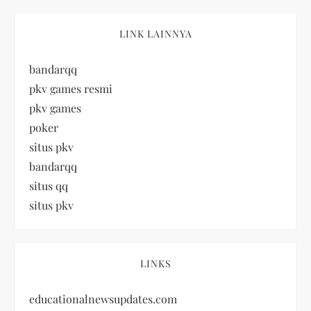
LINK LAINNYA
bandarqq
pkv games resmi
pkv games
poker
situs pkv
bandarqq
situs qq
situs pkv
LINKS
educationalnewsupdates.com