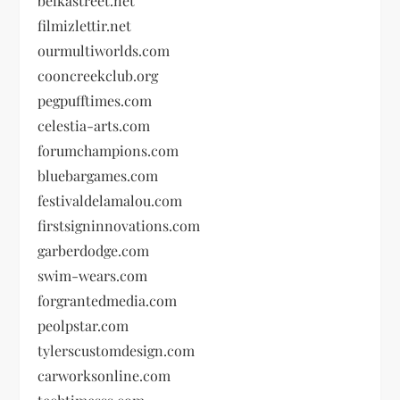
beikastreet.net
filmizlettir.net
ourmultiworlds.com
cooncreekclub.org
pegpufftimes.com
celestia-arts.com
forumchampions.com
bluebargames.com
festivaldelamalou.com
firstsigninnovations.com
garberdodge.com
swim-wears.com
forgrantedmedia.com
peolpstar.com
tylerscustomdesign.com
carworksonline.com