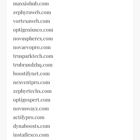
maxxiohub.com
zephyraweb.com
vortexaweb.com
optigeniusco.com
novuspherex.com
novaevopro.com
trusparktech.com
trubrandzhq.com
boostifynet.com
nexventpro.com
zephyrtechx.com
optigoxpert.com
novuswayz.com
actifypro.com
dynaboostx.com
instaflexco.com