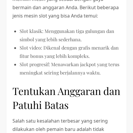
bermain dan anggaran Anda. Berikut beberapa
jenis mesin slot yang bisa Anda temui:
Slot klasik: Menggunakan tiga gulungan dan
simbol yang lebih sederhana.
Slot video: Dikenal dengan grafis menarik dan
fitur bonus yang lebih kompleks.
Slot progresif: Menawarkan jackpot yang terus
meningkat seiring berjalannya waktu.
Tentukan Anggaran dan
Patuhi Batas
Salah satu kesalahan terbesar yang sering
dilakukan oleh pemain baru adalah tidak