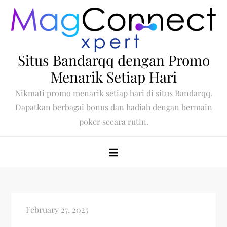
Skip
to
content
Situs Bandarqq dengan Promo
Menarik Setiap Hari
Nikmati promo menarik setiap hari di situs Bandarqq.
Dapatkan berbagai bonus dan hadiah dengan bermain
poker secara rutin.