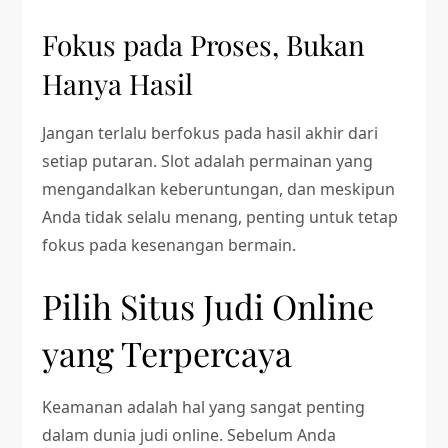
Fokus pada Proses, Bukan
Hanya Hasil
Jangan terlalu berfokus pada hasil akhir dari
setiap putaran. Slot adalah permainan yang
mengandalkan keberuntungan, dan meskipun
Anda tidak selalu menang, penting untuk tetap
fokus pada kesenangan bermain.
Pilih Situs Judi Online
yang Terpercaya
Keamanan adalah hal yang sangat penting
dalam dunia judi online. Sebelum Anda