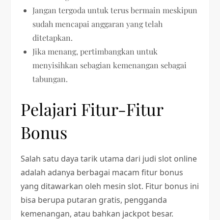
Jangan tergoda untuk terus bermain meskipun
sudah mencapai anggaran yang telah
ditetapkan.
Jika menang, pertimbangkan untuk
menyisihkan sebagian kemenangan sebagai
tabungan.
Pelajari Fitur-Fitur
Bonus
Salah satu daya tarik utama dari judi slot online
adalah adanya berbagai macam fitur bonus
yang ditawarkan oleh mesin slot. Fitur bonus ini
bisa berupa putaran gratis, pengganda
kemenangan, atau bahkan jackpot besar.