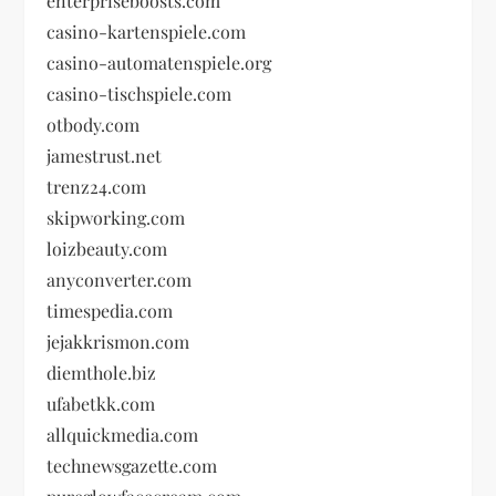
enterpriseboosts.com
casino-kartenspiele.com
casino-automatenspiele.org
casino-tischspiele.com
otbody.com
jamestrust.net
trenz24.com
skipworking.com
loizbeauty.com
anyconverter.com
timespedia.com
jejakkrismon.com
diemthole.biz
ufabetkk.com
allquickmedia.com
technewsgazette.com