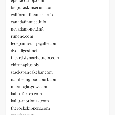
epictacoshop.com
biopuraskinserum.com
californiafinances.info
canadafinance.info
nevadamoney.info
rimene.com
ledepanneur-pigalle.com
dvd-digest.net
theartistsmarketnola.com
chiranaplus.biz
stackspancakebar.com
namheongfoodcourt.com
milanoglasgow.com
hallu-forte3.com
hallu-motion24.com
therockskippers.com