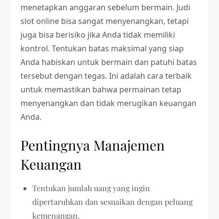
menetapkan anggaran sebelum bermain. Judi
slot online bisa sangat menyenangkan, tetapi
juga bisa berisiko jika Anda tidak memiliki
kontrol. Tentukan batas maksimal yang siap
Anda habiskan untuk bermain dan patuhi batas
tersebut dengan tegas. Ini adalah cara terbaik
untuk memastikan bahwa permainan tetap
menyenangkan dan tidak merugikan keuangan
Anda.
Pentingnya Manajemen
Keuangan
Tentukan jumlah uang yang ingin
dipertaruhkan dan sesuaikan dengan peluang
kemenangan.