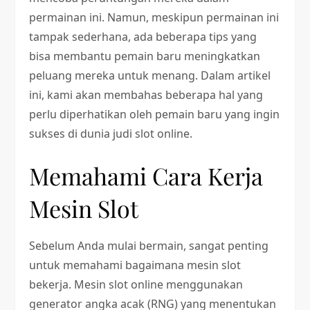
permainan ini. Namun, meskipun permainan ini
tampak sederhana, ada beberapa tips yang
bisa membantu pemain baru meningkatkan
peluang mereka untuk menang. Dalam artikel
ini, kami akan membahas beberapa hal yang
perlu diperhatikan oleh pemain baru yang ingin
sukses di dunia judi slot online.
Memahami Cara Kerja
Mesin Slot
Sebelum Anda mulai bermain, sangat penting
untuk memahami bagaimana mesin slot
bekerja. Mesin slot online menggunakan
generator angka acak (RNG) yang menentukan