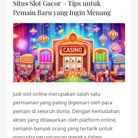
Situs Slot Gacor – Tips untuk
Pemain Baru yang Ingin Menang
Judi slot online merupakan salah satu
permainan yang paling digemari oleh para
pemain di seluruh dunia. Dengan kemudahan
akses yang ditawarkan oleh platform online,
semakin banyak orang yang tertarik untuk
mencoba peruntungan mereka dalam