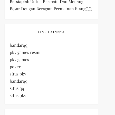
Bersiaplah Untuk Bermain Dan Menang
Besar Dengan Beragam Permainan ElangQQ
LINK LAINNYA
bandarqq
pkv games resmi
pkv games
poker
situs pkv
bandarqq
situs qq
situs pkv