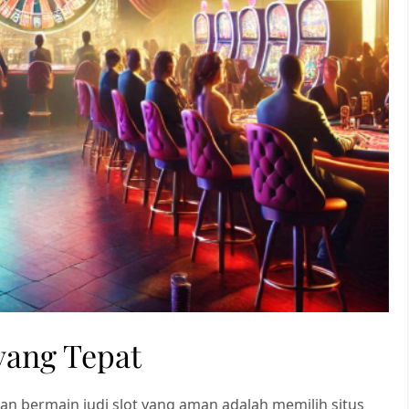
 yang Tepat
 bermain judi slot yang aman adalah memilih situs