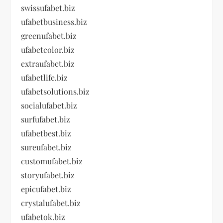
swissufabet.biz
ufabetbusiness.biz
greenufabet.biz
ufabetcolor.biz
extraufabet.biz
ufabetlife.biz
ufabetsolutions.biz
socialufabet.biz
surfufabet.biz
ufabetbest.biz
sureufabet.biz
customufabet.biz
storyufabet.biz
epicufabet.biz
crystalufabet.biz
ufabetok.biz