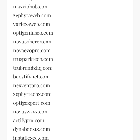
maxxiohub.com
zephyraweb.com
vortexaweb.com
optigeniusco.com
novuspherex.com
novaevopro.com
trusparktech.com
trubrandzhq.com
boostifynet.com
nexventpro.com
zephyrtechx.com
optigoxpert.com
novuswayz.com
actifypro.com
dynaboostx.com
instaflexco.com