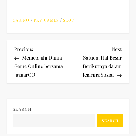
/
/
CASINO
PKV GAMES
SLOT
P
Previous
Next
Previous
Next
Post
Post
Menjelajahi Dunia
Satuqq: Hal Besar
o
Game Online bersama
Berikutnya dalam
JaguarQQ
Jejaring Sosial
s
t
n
SEARCH
a
SEARCH