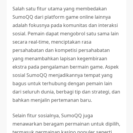
Salah satu fitur utama yang membedakan
SumoQQ dari platform game online lainnya
adalah fokusnya pada komunitas dan interaksi
sosial. Pemain dapat mengobrol satu sama lain
secara real-time, menciptakan rasa
persahabatan dan kompetisi persahabatan
yang menambahkan lapisan kegembiraan
ekstra pada pengalaman bermain game. Aspek
sosial SumoQQ menjadikannya tempat yang
bagus untuk terhubung dengan pemain lain
dari seluruh dunia, berbagi tip dan strategi, dan
bahkan menjalin pertemanan baru.
Selain fitur sosialnya, SumoQQ juga
menawarkan beragam permainan untuk dipilih,
termasuk permainan kasino populer seperti