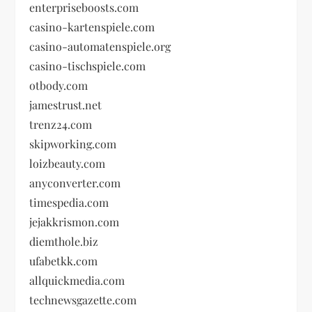
enterpriseboosts.com
casino-kartenspiele.com
casino-automatenspiele.org
casino-tischspiele.com
otbody.com
jamestrust.net
trenz24.com
skipworking.com
loizbeauty.com
anyconverter.com
timespedia.com
jejakkrismon.com
diemthole.biz
ufabetkk.com
allquickmedia.com
technewsgazette.com