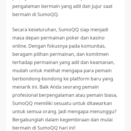
pengalaman bermain yang adil dan jujur ​​saat
bermain di SumoQQ.
Secara keseluruhan, SumoQQ siap menjadi
masa depan permainan poker dan kasino
online. Dengan fokusnya pada komunitas,
beragam pilihan permainan, dan komitmen
terhadap permainan yang adil dan keamanan,
mudah untuk melihat mengapa para pemain
berbondong-bondong ke platform baru yang
menarik ini. Baik Anda seorang pemain
profesional berpengalaman atau pemain biasa,
SumoQQ memiliki sesuatu untuk ditawarkan
untuk semua orang. Jadi mengapa menunggu?
Bergabunglah dalam kegembiraan dan mulai
bermain di SumoQQ hari ini!