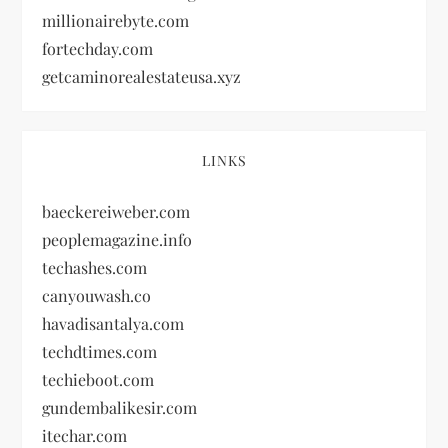
millionairebyte.com
fortechday.com
getcaminorealestateusa.xyz
LINKS
baeckereiweber.com
peoplemagazine.info
techashes.com
canyouwash.co
havadisantalya.com
techdtimes.com
techieboot.com
gundembalikesir.com
itechar.com