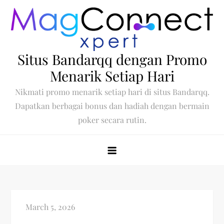
Skip
to
content
Situs Bandarqq dengan Promo
Menarik Setiap Hari
Nikmati promo menarik setiap hari di situs Bandarqq.
Dapatkan berbagai bonus dan hadiah dengan bermain
poker secara rutin.