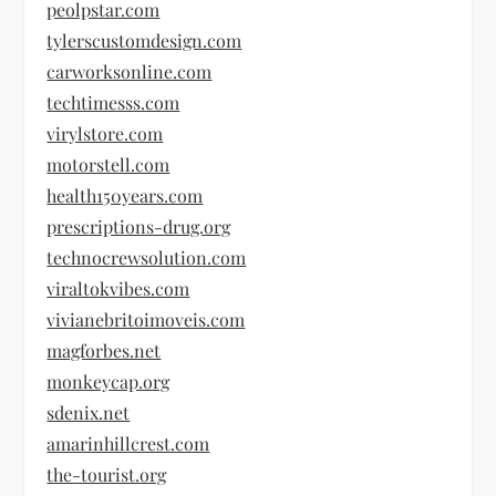
peolpstar.com
tylerscustomdesign.com
carworksonline.com
techtimesss.com
virylstore.com
motorstell.com
health150years.com
prescriptions-drug.org
technocrewsolution.com
viraltokvibes.com
vivianebritoimoveis.com
magforbes.net
monkeycap.org
sdenix.net
amarinhillcrest.com
the-tourist.org