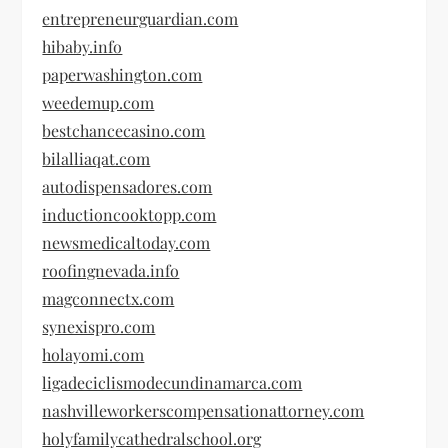
entrepreneurguardian.com
hibaby.info
paperwashington.com
weedemup.com
bestchancecasino.com
bilalliaqat.com
autodispensadores.com
inductioncooktopp.com
newsmedicaltoday.com
roofingnevada.info
magconnectx.com
synexispro.com
holayomi.com
ligadeciclismodecundinamarca.com
nashvilleworkerscompensationattorney.com
holyfamilycathedralschool.org