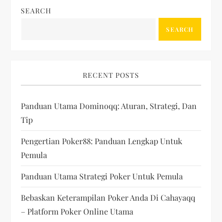
a
SEARCH
v
SEARCH
i
g
RECENT POSTS
a
Panduan Utama Dominoqq: Aturan, Strategi, Dan
t
Tip
i
Pengertian Poker88: Panduan Lengkap Untuk
Pemula
o
Panduan Utama Strategi Poker Untuk Pemula
n
Bebaskan Keterampilan Poker Anda Di Cahayaqq
– Platform Poker Online Utama