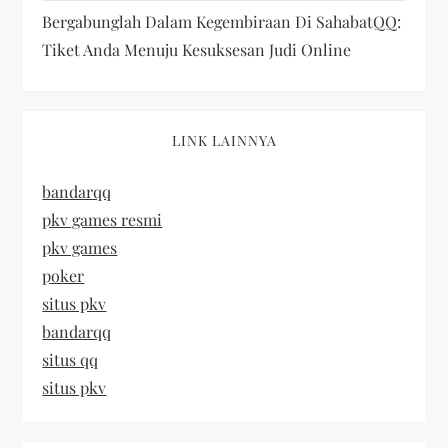
Bergabunglah Dalam Kegembiraan Di SahabatQQ:
Tiket Anda Menuju Kesuksesan Judi Online
LINK LAINNYA
bandarqq
pkv games resmi
pkv games
poker
situs pkv
bandarqq
situs qq
situs pkv