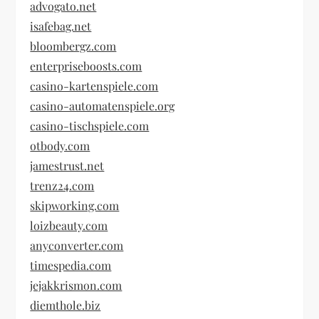
advogato.net
isafebag.net
bloombergz.com
enterpriseboosts.com
casino-kartenspiele.com
casino-automatenspiele.org
casino-tischspiele.com
otbody.com
jamestrust.net
trenz24.com
skipworking.com
loizbeauty.com
anyconverter.com
timespedia.com
jejakkrismon.com
diemthole.biz