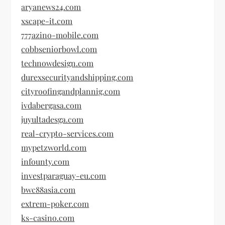
aryanews24.com
xscape-it.com
777azino-mobile.com
cobbseniorbowl.com
technowdesign.com
durexsecurityandshipping.com
cityroofingandplannig.com
ivdabergasa.com
juyultadesga.com
real-crypto-services.com
mypetzworld.com
infounty.com
investparaguay-eu.com
bwc88asia.com
extrem-poker.com
ks-casino.com