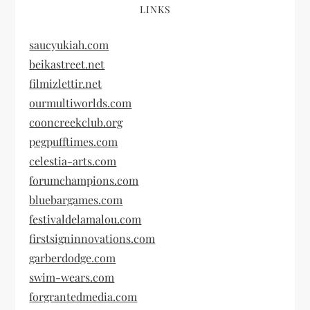
LINKS
saucyukiah.com
beikastreet.net
filmizlettir.net
ourmultiworlds.com
cooncreekclub.org
pegpufftimes.com
celestia-arts.com
forumchampions.com
bluebargames.com
festivaldelamalou.com
firstsigninnovations.com
garberdodge.com
swim-wears.com
forgrantedmedia.com