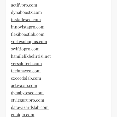
actifypro.com
dynaboostx.com
instaflexco.com
innovistapro.com
flexiboostlab.com
vortexohqplus.com
swiftiopro.com
hamilelikbelirtisi.net
versalotech.com
techmaxco.com
exceedolab.com
activaxio.com
dynabytesco.com
stylegurupro.com
datawizardslab.com
cubiqio.com