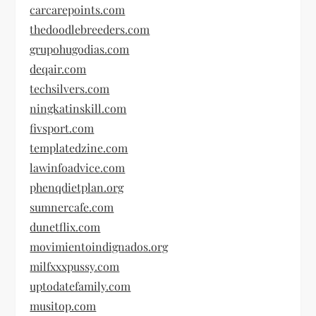
carcarepoints.com
thedoodlebreeders.com
grupohugodias.com
deqair.com
techsilvers.com
ningkatinskill.com
fivsport.com
templatedzine.com
lawinfoadvice.com
phenqdietplan.org
sumnercafe.com
dunetflix.com
movimientoindignados.org
milfxxxpussy.com
uptodatefamily.com
musitop.com