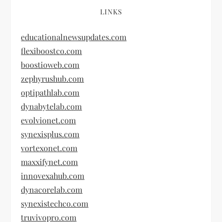
LINKS
educationalnewsupdates.com
flexiboostco.com
boostioweb.com
zephyrushub.com
optipathlab.com
dynabytelab.com
evolvionet.com
synexisplus.com
vortexonet.com
maxxifynet.com
innovexahub.com
dynacorelab.com
synexistechco.com
truvivopro.com