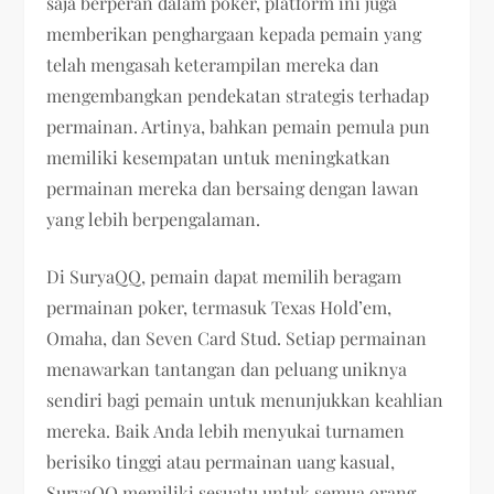
saja berperan dalam poker, platform ini juga
memberikan penghargaan kepada pemain yang
telah mengasah keterampilan mereka dan
mengembangkan pendekatan strategis terhadap
permainan. Artinya, bahkan pemain pemula pun
memiliki kesempatan untuk meningkatkan
permainan mereka dan bersaing dengan lawan
yang lebih berpengalaman.
Di SuryaQQ, pemain dapat memilih beragam
permainan poker, termasuk Texas Hold’em,
Omaha, dan Seven Card Stud. Setiap permainan
menawarkan tantangan dan peluang uniknya
sendiri bagi pemain untuk menunjukkan keahlian
mereka. Baik Anda lebih menyukai turnamen
berisiko tinggi atau permainan uang kasual,
SuryaQQ memiliki sesuatu untuk semua orang.