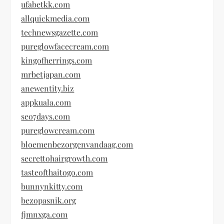
ufabetkk.com
allquickmedia.com
technewsgazette.com
pureglowfacecream.com
kingofherrings.com
mrbetjapan.com
anewentity.biz
appkuala.com
seo7days.com
pureglowcream.com
bloemenbezorgenvandaag.com
secrettohairgrowth.com
tasteofthaitogo.com
bunnynkitty.com
bezopasnik.org
fjmnxga.com