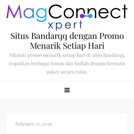
Skip
to
content
Situs Bandarqq dengan Promo
Menarik Setiap Hari
Nikmati promo menarik setiap hari di situs Bandarqq.
Dapatkan berbagai bonus dan hadiah dengan bermain
poker secara rutin.