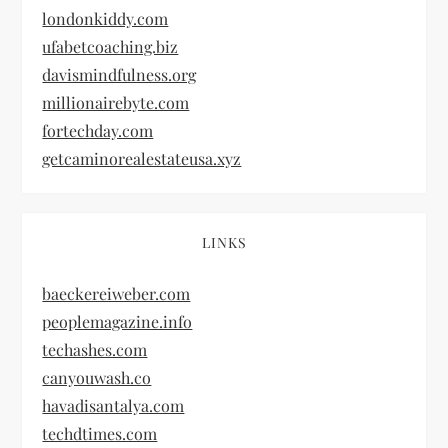
londonkiddy.com
ufabetcoaching.biz
davismindfulness.org
millionairebyte.com
fortechday.com
getcaminorealestateusa.xyz
LINKS
baeckereiweber.com
peoplemagazine.info
techashes.com
canyouwash.co
havadisantalya.com
techdtimes.com