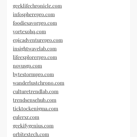
geeklifechronicle.com
infospherepro.com
foodiesavorpro.com
vortexohq.com
epicadventurepro.com
insightwavelab.com
lifeexplorerpro.com
novusgo.com
bytestormpro.com
wanderlustchrono.com
culturetrendlab.com
trendsensehub.com
ticktockenigma.com
eulerxr.com
geekifygenius.com
orbitextech.com