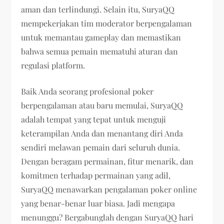
aman dan terlindungi. Selain itu, SuryaQQ
mempekerjakan tim moderator berpengalaman
untuk memantau gameplay dan memastikan
bahwa semua pemain mematuhi aturan dan
regulasi platform.
Baik Anda seorang profesional poker
berpengalaman atau baru memulai, SuryaQQ
adalah tempat yang tepat untuk menguji
keterampilan Anda dan menantang diri Anda
sendiri melawan pemain dari seluruh dunia.
Dengan beragam permainan, fitur menarik, dan
komitmen terhadap permainan yang adil,
SuryaQQ menawarkan pengalaman poker online
yang benar-benar luar biasa. Jadi mengapa
menunggu? Bergabunglah dengan SuryaQQ hari