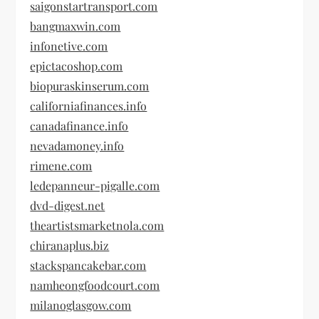
saigonstartransport.com
bangmaxwin.com
infonetive.com
epictacoshop.com
biopuraskinserum.com
californiafinances.info
canadafinance.info
nevadamoney.info
rimene.com
ledepanneur-pigalle.com
dvd-digest.net
theartistsmarketnola.com
chiranaplus.biz
stackspancakebar.com
namheongfoodcourt.com
milanoglasgow.com