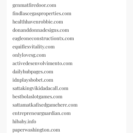
genmatfiredoor.com
findlascegasproperties.com
healthhavenrobbie.com
donanddonnadesigns.com
eagleoneconstructiontx.com
equiflexvitality.com
onlylovesg.com
activedesenvolvimento.com
dailyhubpages.com
idnplaysbobet.com
sattakingvikidadacall.com
bestbolaslotgames.com
sattamatkafixedgamehere.com
entrepreneurguardian.com
hibaby.info
paperwashington.com