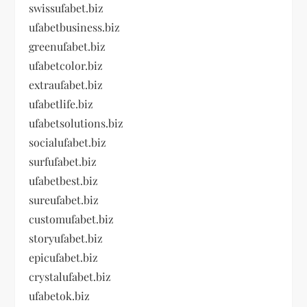
swissufabet.biz
ufabetbusiness.biz
greenufabet.biz
ufabetcolor.biz
extraufabet.biz
ufabetlife.biz
ufabetsolutions.biz
socialufabet.biz
surfufabet.biz
ufabetbest.biz
sureufabet.biz
customufabet.biz
storyufabet.biz
epicufabet.biz
crystalufabet.biz
ufabetok.biz