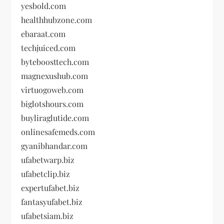
yesbold.com
healthhubzone.com
ebaraat.com
techjuiced.com
byteboosttech.com
magnexushub.com
virtuogoweb.com
biglotshours.com
buyliraglutide.com
onlinesafemeds.com
gyanibhandar.com
ufabetwarp.biz
ufabetclip.biz
expertufabet.biz
fantasyufabet.biz
ufabetsiam.biz