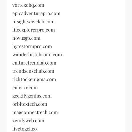
vortexohq.com
epicadventurepro.com
insightwavelab.com
lifeexplorerpro.com
novusgo.com
bytestormpro.com
wanderlustchrono.com
culturetrendlab.com
trendsensehub.com
ticktockenigma.com
eulerxr.com
geekifygenius.com
orbitextech.com
magconnecttech.com
zenifyweb.com
livetogel.co