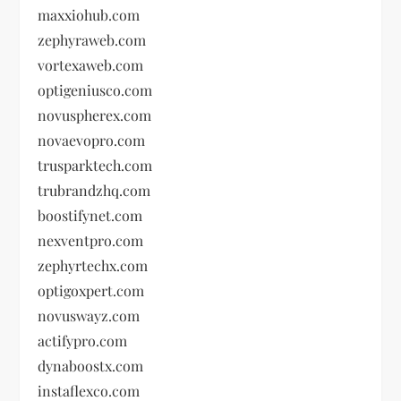
maxxiohub.com
zephyraweb.com
vortexaweb.com
optigeniusco.com
novuspherex.com
novaevopro.com
trusparktech.com
trubrandzhq.com
boostifynet.com
nexventpro.com
zephyrtechx.com
optigoxpert.com
novuswayz.com
actifypro.com
dynaboostx.com
instaflexco.com