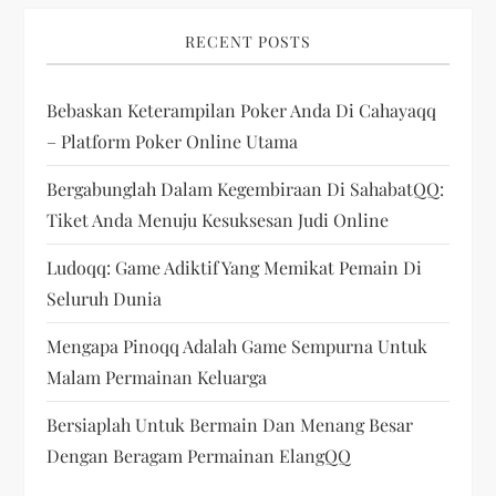
i
RECENT POSTS
g
Bebaskan Keterampilan Poker Anda Di Cahayaqq
a
– Platform Poker Online Utama
t
Bergabunglah Dalam Kegembiraan Di SahabatQQ:
i
Tiket Anda Menuju Kesuksesan Judi Online
Ludoqq: Game Adiktif Yang Memikat Pemain Di
o
Seluruh Dunia
n
Mengapa Pinoqq Adalah Game Sempurna Untuk
Malam Permainan Keluarga
Bersiaplah Untuk Bermain Dan Menang Besar
Dengan Beragam Permainan ElangQQ