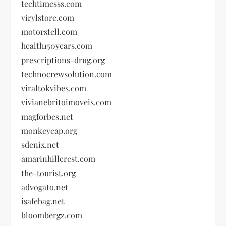
techtimesss.com
virylstore.com
motorstell.com
health150years.com
prescriptions-drug.org
technocrewsolution.com
viraltokvibes.com
vivianebritoimoveis.com
magforbes.net
monkeycap.org
sdenix.net
amarinhillcrest.com
the-tourist.org
advogato.net
isafebag.net
bloombergz.com