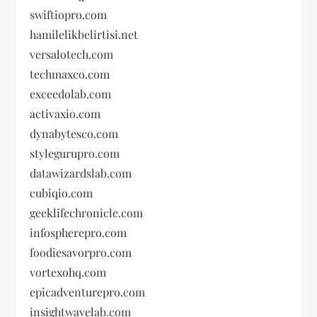
swiftiopro.com
hamilelikbelirtisi.net
versalotech.com
techmaxco.com
exceedolab.com
activaxio.com
dynabytesco.com
stylegurupro.com
datawizardslab.com
cubiqio.com
geeklifechronicle.com
infospherepro.com
foodiesavorpro.com
vortexohq.com
epicadventurepro.com
insightwavelab.com