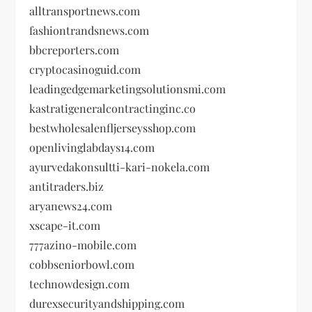
alltransportnews.com
fashiontrandsnews.com
bbcreporters.com
cryptocasinoguid.com
leadingedgemarketingsolutionsmi.com
kastratigeneralcontractinginc.co
bestwholesalenfljerseysshop.com
openlivinglabdays14.com
ayurvedakonsultti-kari-nokela.com
antitraders.biz
aryanews24.com
xscape-it.com
777azino-mobile.com
cobbseniorbowl.com
technowdesign.com
durexsecurityandshipping.com