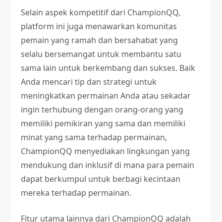
Selain aspek kompetitif dari ChampionQQ,
platform ini juga menawarkan komunitas
pemain yang ramah dan bersahabat yang
selalu bersemangat untuk membantu satu
sama lain untuk berkembang dan sukses. Baik
Anda mencari tip dan strategi untuk
meningkatkan permainan Anda atau sekadar
ingin terhubung dengan orang-orang yang
memiliki pemikiran yang sama dan memiliki
minat yang sama terhadap permainan,
ChampionQQ menyediakan lingkungan yang
mendukung dan inklusif di mana para pemain
dapat berkumpul untuk berbagi kecintaan
mereka terhadap permainan.
Fitur utama lainnya dari ChampionQQ adalah