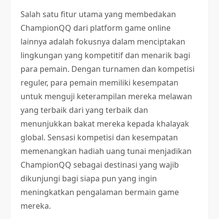
Salah satu fitur utama yang membedakan
ChampionQQ dari platform game online
lainnya adalah fokusnya dalam menciptakan
lingkungan yang kompetitif dan menarik bagi
para pemain. Dengan turnamen dan kompetisi
reguler, para pemain memiliki kesempatan
untuk menguji keterampilan mereka melawan
yang terbaik dari yang terbaik dan
menunjukkan bakat mereka kepada khalayak
global. Sensasi kompetisi dan kesempatan
memenangkan hadiah uang tunai menjadikan
ChampionQQ sebagai destinasi yang wajib
dikunjungi bagi siapa pun yang ingin
meningkatkan pengalaman bermain game
mereka.