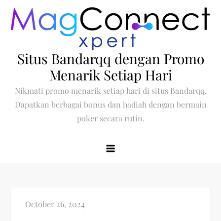
Skip
to
content
Situs Bandarqq dengan Promo
Menarik Setiap Hari
Nikmati promo menarik setiap hari di situs Bandarqq.
Dapatkan berbagai bonus dan hadiah dengan bermain
poker secara rutin.