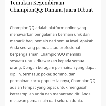
Temukan Kegembiraan
ChampionQQ: Dimana Juara Dibuat
ChampionQQ adalah platform online yang
menawarkan pengalaman bermain unik dan
menarik bagi pemain dari semua level. Apakah
Anda seorang pemula atau profesional
berpengalaman, ChampionQQ memiliki
sesuatu untuk ditawarkan kepada semua
orang. Dengan beragam permainan yang dapat
dipilih, termasuk poker, domino, dan
permainan kartu populer lainnya, ChampionQQ
adalah tempat yang tepat untuk mengasah
keterampilan Anda dan menantang diri Anda
melawan pemain lain dari seluruh dunia.