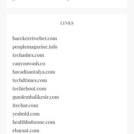
LINKS
baeckereiweber.com
peoplemagazine.info
techashes.com
canyouwash.co
havadisantalya.com
techdtimes.com
techieboot.com
gundembalikesir.com
itechar.com
yesbold.com
healthhubzone.com
ebaraat.com