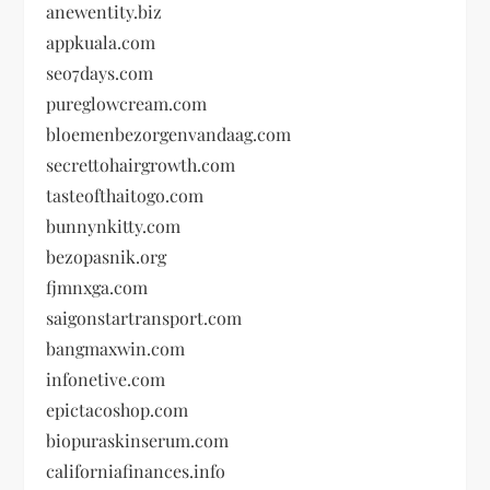
anewentity.biz
appkuala.com
seo7days.com
pureglowcream.com
bloemenbezorgenvandaag.com
secrettohairgrowth.com
tasteofthaitogo.com
bunnynkitty.com
bezopasnik.org
fjmnxga.com
saigonstartransport.com
bangmaxwin.com
infonetive.com
epictacoshop.com
biopuraskinserum.com
californiafinances.info