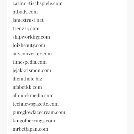
casino-tischspiele.com
otbody.com
jamestrust.net
trenz24.com
skipworking.com
loizbeauty.com
anyconverter.com
timespedia.com
jejakkrismon.com
diemthole.biz
ufabetkk.com
allquickmedia.com
technewsgazette.com
pureglowfacecream.com
kingofherrings.com
mrbetjapan.com