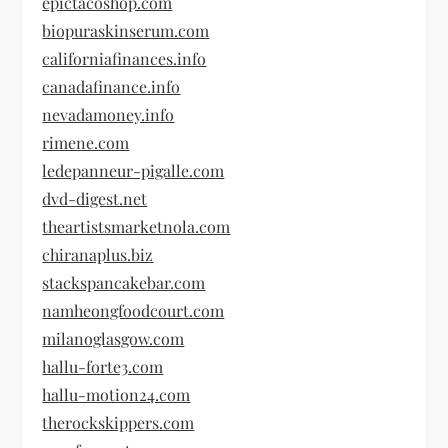
epictacoshop.com
biopuraskinserum.com
californiafinances.info
canadafinance.info
nevadamoney.info
rimene.com
ledepanneur-pigalle.com
dvd-digest.net
theartistsmarketnola.com
chiranaplus.biz
stackspancakebar.com
namheongfoodcourt.com
milanoglasgow.com
hallu-forte3.com
hallu-motion24.com
therockskippers.com