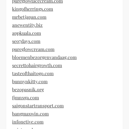
pureglowfacecream.com
kingofherrings.com
mrbetjapan.com
anewentity.biz
appkuala.com
seo7days.com
pureglowcream.com
bloemenbezorgenvandaag.com
secrettohairgrowth.com
tasteofthaitogo.com
bunnynkitty.com
bezopasnik.org
fjmnxga.com
saigonstartransport.com
bangmaxwin.com
infonetive.com