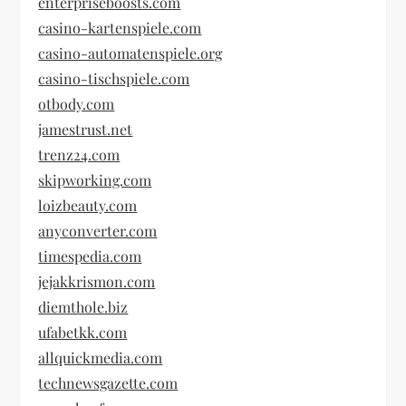
enterpriseboosts.com
casino-kartenspiele.com
casino-automatenspiele.org
casino-tischspiele.com
otbody.com
jamestrust.net
trenz24.com
skipworking.com
loizbeauty.com
anyconverter.com
timespedia.com
jejakkrismon.com
diemthole.biz
ufabetkk.com
allquickmedia.com
technewsgazette.com