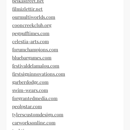
beikastreet.net
filmizlettir.net
ourmultiworlds.com
cooncreekclub.org
pegpufftimes.com
celestia-arts.com
forumchampions.com
bluebargames.com
festivaldelamalou.com
firstsigninnovations.com
garberdodge.com
swim-wears.com
forgrantedmedia.com
peolpstar.com
tylerscustomdesign.com
carworksonline.com