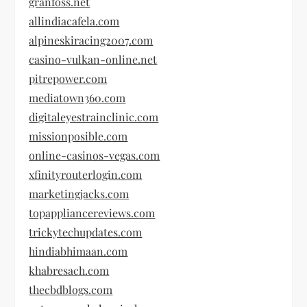
granfoss.net
allindiacafela.com
alpineskiracing2007.com
casino-vulkan-online.net
pitrepower.com
mediatown360.com
digitaleyestrainclinic.com
missionposible.com
online-casinos-vegas.com
xfinityrouterlogin.com
marketingjacks.com
topappliancereviews.com
trickytechupdates.com
hindiabhimaan.com
khabresach.com
thecbdblogs.com