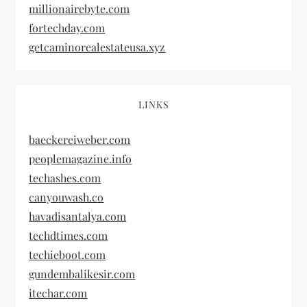
millionairebyte.com
fortechday.com
getcaminorealestateusa.xyz
LINKS
baeckereiweber.com
peoplemagazine.info
techashes.com
canyouwash.co
havadisantalya.com
techdtimes.com
techieboot.com
gundembalikesir.com
itechar.com