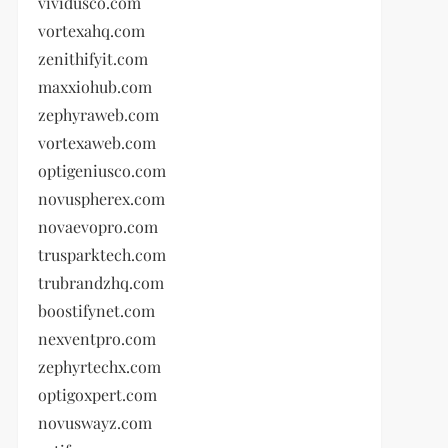
vividusco.com
vortexahq.com
zenithifyit.com
maxxiohub.com
t
zephyraweb.com
t
vortexaweb.com
optigeniusco.com
novuspherex.com
novaevopro.com
trusparktech.com
trubrandzhq.com
boostifynet.com
nexventpro.com
zephyrtechx.com
optigoxpert.com
novuswayz.com