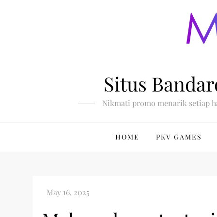
Skip
to
content
Situs Bandar
Nikmati promo menarik setiap ha
HOME
PKV GAMES