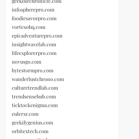
geeklifechronicle.com
infospherepro.com
foodiesavorpro.com
vortexohq.com
epicadventurepro.com
insightwavelab.com
lifeexplorerpro.com
novusgo.com
bytestormpro.com
wanderlustchrono.com
culturetrendlab.com
trendsensehub.com
ticktockenigma.com
eulerxr.com
geekifygenius.com
orbitextech.com