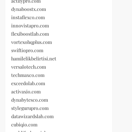
actifypro.com
dynaboostx.com
instaflexco.com
innovistapro.com
flexiboostlab.com
vortexohqplus.com
swiftiopro.com
hamilelikbelirtisi.net
versalotech.com
techmaxco.com
exceedolab.com
activaxio.com
dynabytesco.com
stylegurupro.com
datawizardslab.com
cubiqio.com