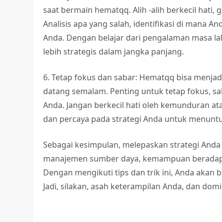
saat bermain hematqq. Alih -alih berkecil hati
Analisis apa yang salah, identifikasi di mana 
Anda. Dengan belajar dari pengalaman masa la
lebih strategis dalam jangka panjang.
6. Tetap fokus dan sabar: Hematqq bisa menja
datang semalam. Penting untuk tetap fokus, sa
Anda. Jangan berkecil hati oleh kemunduran a
dan percaya pada strategi Anda untuk menun
Sebagai kesimpulan, melepaskan strategi An
manajemen sumber daya, kemampuan beradaptas
Dengan mengikuti tips dan trik ini, Anda akan
Jadi, silakan, asah keterampilan Anda, dan do